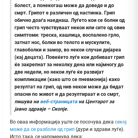
болест, а понекогаш може да доведе и до
смрт. Грипот е различен од настинка. Грип
обично доаѓа наеднаш. Луѓето кои се болни од
грип често чувствуваат некои или сите од овие
симптоми: треска, кашлица, воспалено грло,
затнат нос, болки во телото и мускулите,
главоболки и замор, во некои случаи дијареа
(кај децата).
Повеќето луѓе кои добиваат грип
ќе закрепнат за неколку дена или најмногу до
две недели, но некои луѓе ќе развијат
компликации (како што се пневмонија) како
резултат на грип, од нив некои може да бидат
опасни по живот и да резултираат и со смрт,
пишува на
веб-страницата
на Центарот за
јавно здравје – Скопје.
Во оваа информација уште се посочува дека
секој
може да се разболи од грип
(дури и здрави луѓе).
Исто така, се напоменува дека: