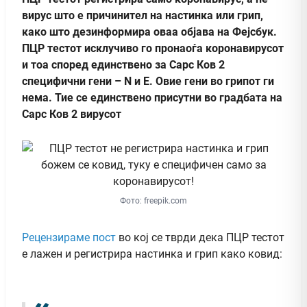
вирус што е причинител на настинка или грип,
како што дезинформира оваа објава на Фејсбук.
ПЦР тестот исклучиво го пронаоѓа коронавирусот
и тоа според единствено за Сарс Ков 2
специфични гени – N и E. Овие гени во грипот ги
нема. Тие се единствено присутни во градбата на
Сарс Ков 2 вирусот
Фото: freepik.com
Рецензираме
пост
во кој се тврди дека ПЦР тестот
е лажен и регистрира настинка и грип како ковид: