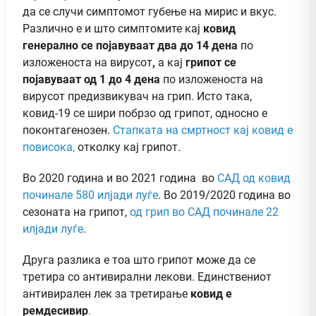
да се случи симптомот губење на мирис и вкус.
Различно е и што симптомите кај
ковид
генерално
се појавуваат два до 14 дена
по
изложеноста на вирусот
,
а кај
грипот се
појавуваат од 1 до 4 дена
по изложеноста на
вирусот предизвикувач на грип. Исто така,
ковид-19 се шири побрзо од грипот, односно е
поконтагенозен.
Стапката на смртност кај ковид е
повисока,
отколку кај грипот.
Во 2020 година и во 2021 година во
САД од ковид
починале 580 илјади луѓе
.
Во 2019/2020 година во
сезоната на грипот,
од грип во САД починале 22
илјади луѓе
.
Друга разлика е тоа што грипот може да се
третира со антивирални лекови. Единствениот
антивирален лек за третирање
ковид е
ремдесивир
.