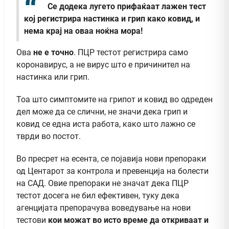
Се додека лугето прифаќаат лажен тест
кој регистрира настинка и грип како ковид, и
нема крај на оваа ноќна мора!
Ова
не е точно
. ПЦР тестот регистрира само
коронавирус, а не вирус што е причинител на
настинка или грип.
Тоа што симптомите на грипот и ковид во одреден
дел може да се слични, не значи дека грип и
ковид се една иста работа, како што лажно се
тврди во постот.
Во пресрет на есента, се појавија нови препораки
од Центарот за контрола и превенција на болести
на САД. Овие препораки не значат дека ПЦР
тестот досега не бил ефективен, туку дека
агенцијата препорачува воведување на нови
тестови
кои можат во исто време да откриваат и