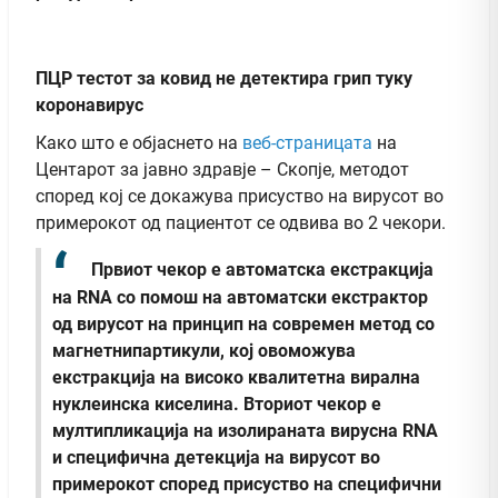
ПЦР тестот за ковид не детектира грип туку
коронавирус
Како што е објаснето на
веб-страницата
на
Центарот за јавно здравје – Скопје, методот
според кој се докажува присуство на вирусот во
примерокот од пациентот се одвива во 2 чекори.
Првиот чекор е автоматска екстракција
на RNA со помош на автоматски екстрактор
од вирусот на принцип на современ метод со
магнетнипартикули, кој овоможува
екстракција на високо квалитетна вирална
нуклеинска киселина.
Вториот чекор е
мултипликација на изолираната вирусна RNA
и специфична детекција на вирусот во
примерокот според присуство на специфични