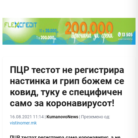
ПЦР тестот не регистрира
настинка и грип божем се
ковид, туку е специфичен
само за коронавирусот!
16.08.2021 11:14 |
KumanovoNews
| Преземено од:
vistinomer.mk
ПЦР тестот регистрира само коронавирус, а не