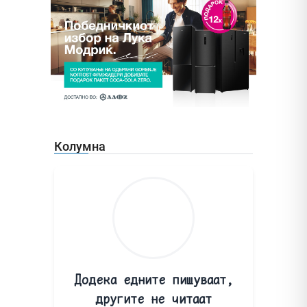
Колумна
Додека едните пишуваат,
другите не читаат