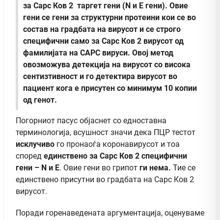
за Сарс Ков 2 таргет гени (N и Е гени). Овие
гени се гени за структурни протеини кои се во
состав на градбата на вирусот и се строго
специфични само за Сарс Ков 2 вирусот од
фамилијата на САРС вируси. Овој метод
овозможува детекција на вирусот со висока
сентизтивност и го детектира вирусот во
пациент кога е присутен со минимум 10 копии
од генот.
Погорниот пасус објаснет со едноставна
терминологија, всушност значи дека ПЦР тестот
исклучиво
го пронаоѓа коронавирусот и тоа
според
единствено за Сарс Ков 2 специфични
гени – N и E
. Овие гени во грипот
ги нема.
Тие се
единствено присутни во градбата на Сарс Ков 2
вирусот.
Поради горенаведената аргументација, оценуваме