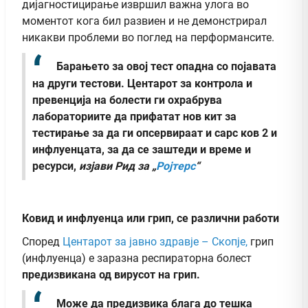
дијагностицирање извршил важна улога во
моментот кога бил развиен и не демонстрирал
никакви проблеми во поглед на перформансите.
Барањето за овој тест опадна со појавата
на други тестови. Центарот за контрола и
превенција на болести ги охрабрува
лабораториите да прифатат нов кит за
тестирање за да ги опсервираат и сарс ков 2 и
инфлуенцата, за да се заштеди и време и
ресурси,
изјави Рид за „
Ројтерс
“
Ковид и инфлуенца или грип, се различни работи
Според
Центарот за јавно здравје – Скопје,
грип
(инфлуенца) е заразна респираторна болест
предизвикана од вирусот на грип.
Може да предизвика блага до тешка