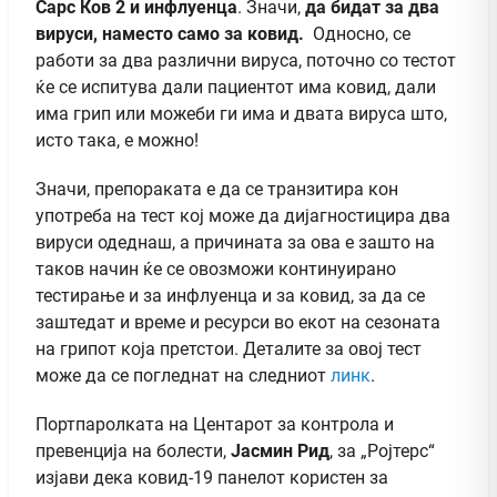
Сарс Ков 2 и инфлуенца
. Значи,
да бидат за два
вируси, наместо само за ковид.
Односно, се
работи за два различни вируса, поточно со тестот
ќе се испитува дали пациентот има ковид, дали
има грип или можеби ги има и двата вируса што,
исто така, е можно!
Значи, препораката е да се транзитира кон
употреба на тест кој може да дијагностицира два
вируси одеднаш, а причината за ова е зашто на
таков начин ќе се овозможи континуирано
тестирање и за инфлуенца и за ковид, за да се
заштедат и време и ресурси во екот на сезоната
на грипот која претстои. Деталите за овој тест
може да се погледнат на следниот
линк
.
Портпаролката на Центарот за контрола и
превенција на болести,
Јасмин Рид
, за „Ројтерс“
изјави дека ковид-19 панелот користен за