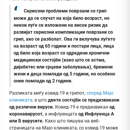
Сериозни проблеми поврзани со грип
може да се случат на која било возраст, но
некои луѓе се изложени на висок ризик да
развијат сериозни компликации поврзани со
грип, ако се разболат. Ова ги вклучува луѓето
на возраст од 65 години и постари лица, лица
од било која возраст со одредени хронични
медицински состојби (како што се астма,
дијабетес или срцеви заболувања), бремени
жени и деца помлади од 5 години, но особено
оние помлади од 2 години.
Разликата меѓу ковид-19 и грипот,
според Мајо
клиниката,
е што
двете состојби се предизвикани
од различни вируси.
Ковид-19 е предизвикан
од
коронавирусот,
а инфлуенцата
од Инфлуенца А
или Б вирусите.
Како што пишува на веб-
страницата на Мајо клиниката, со ковид-19 може