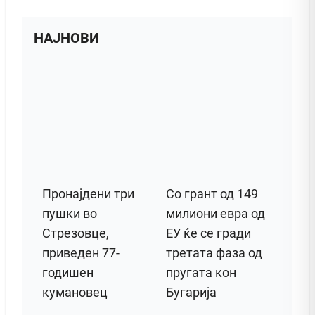
НАЈНОВИ
Пронајдени три
Со грант од 149
пушки во
милиони евра од
Стрезовце,
ЕУ ќе се гради
приведен 77-
третата фаза од
годишен
пругата кон
кумановец
Бугарија