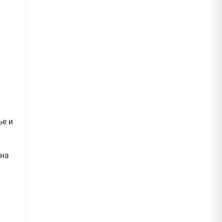
ње и
 на