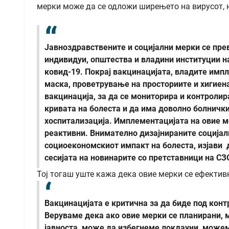
мерки може да се одложи ширењето на вирусот, но
Јавноздравствените и социјални мерки се пре
индивидуи, општества и владини институции н
ковид-19. Покрај вакцинацијата, владите имп
маска, проветрување на просториите и хигиен
вакцинација, за да се мониторира и контролир
кривата нa болеста и да има доволно болнички
хоспитализација. Имплементацијата на овие 
реактивни. Внимателно дизајнираните социјал
социоекономскиот импакт на болеста, изјави д
сесијата на новинарите со претставници на СЗ
Тој тогаш уште кажа дека овие мерки се ефектив
Вакцинацијата е критична за да биде под кон
Веруваме дека ако овие мерки се планирани, 
јавноста, може да избегнеме локдауни, можем