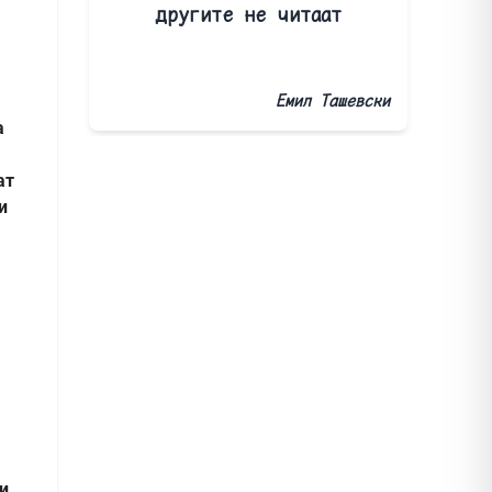
другите не читаат
Емил Ташевски
а
ат
и
и