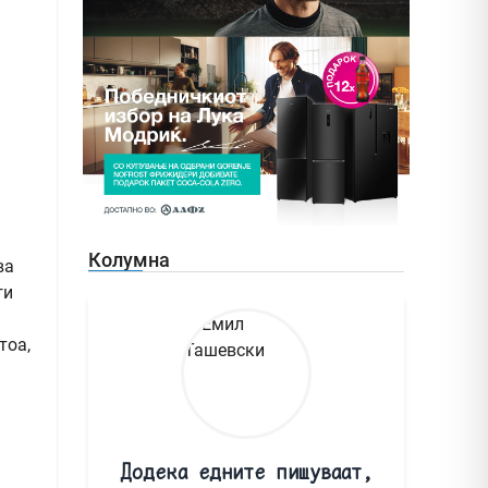
Колумна
ва
ги
тоа,
Додека едните пишуваат,