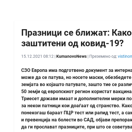
Празници се ближат: Како
заштитени од ковид-19?
15.12.2021 08:12 |
KumanovoNews
| Преземено од:
vistino
СЗО Европа има подготвено документ за интерна
може да се патува, но носете маски, обезбедет
земјата во којашто патувате, зашто тие се разли
50 земји од европскиот регион користат вакцин
Триесет држави имаат и дополнителни мерки пов
за некои патници кои доаѓаат од странство. Как
понекогаш бараат ПЦР тест или рапид тест, а с
и превенција на болести во САД, објави препорак
да ги прослават празниците, при што се совету