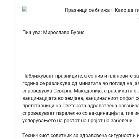
Пишува: Мирослава Бурнс
Наближуваат празниците, а со нив и плановите за
година се разликува од минатата во поглед на ј
спроведувуа Северна Македонија, а разликата е о
вакцинацијата во земјава, вакциналниот опфат сè
претставници на Светската здравствена организа
спроведуваат паралелно со вакцинацијата, тие 
успорувањето на растот на бројот на заболени.
Техничкиот советник за здравсвена сигурност и 