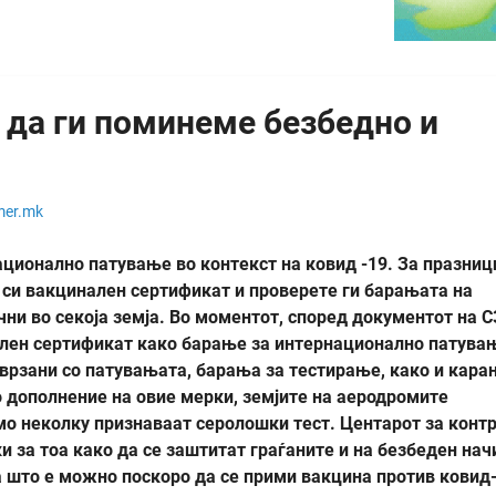
 да ги поминеме безбедно и
mer.mk
ционално патување во контекст на ковид -19. За празниц
е си вакцинален сертификат и проверете ги барањата на
чни во секоја земја. Во моментот, според документот на С
ален сертификат како барање за интернационално патува
рзани со патувањата, барања за тестирање, како и кара
о дополнение на овие мерки, земјите на аеродромите
амо неколку признаваат серолошки тест. Центарот за конт
и за тоа како да се заштитат граѓаните и на безбеден нач
ва што е можно поскоро да се прими вакцина против ковид