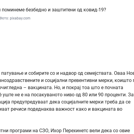
Фото: pixabay.com
 патување и собирите со и надвор од семејствата. Оваа Но
авноздравствените и социјални превентивни мерки, коишто 
чигледна – вакцината. Но, и покрај тоа што е почната
 уште не е на посакуваното ниво од 80 или 90 проценти. За
ција предупредуваат дека социјалните мерки треба да се
имаат речиси подеднаква важност како и вакцината во
итни програми на СЗО, Ихор Перехинетс вели дека со овие