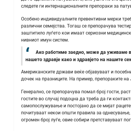
следете ги интернационалните препораки за пату
Особено индивидуалните превентивни мерки треба
различни семејства. Тогаш се препорачува тести
заштитило луѓето кои имаат сериозни медицински
нивниот имун систем.
Ако работиме заедно, може да уживаме в
нашето здравје како и здравјето на нашите се
Американските држави веќе објавуваат и посебни
дочек на празниците. На пример, препораките на 
Генерално, се препорачува помал број гости, рас
гостите во случај подоцна да треба да ги контакт
самопослужување и постојано да се мијат рацете.
почитуваат некои општи правила за однесување, 
огромен број луѓе, овие собири претставуваат по