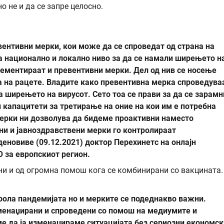
 не и да се запре целосно.
вентивни мерки, кои може да се спроведат од страна на
а национално и локално ниво за да се намали ширењето н
лементираат и превентивни мерки. Дел од нив се носење
а на рацете. Владите како превентивна мерка спроведува
а ширењето на вирусот. Сето тоа се прави за да се зарамн
 капацитети за третирање на оние на кои им е потребна
мерки ни дозволува да бидеме проактивни наместо
ни и јавноздравствени мерки го контролираат
еновиве (09.12.2021) доктор Перехинетс на онлајн
О за европскиот регион.
ни и од огромна помош кога се комбинирани со вакцината.
трола пандемијата но и мерките се подеднакво важни.
менаџирани и спроведени со помош на медиумите и
е да ја изменаџираме ситуацијата без сериозни економск