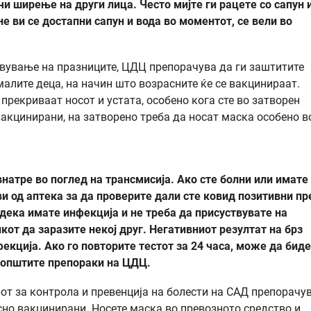
ечи ширење на други лица.
Често мијте ги рацете со сапун 
 ви се достапни сапун и вода во моментот, се вели во
авување на празниците, ЦДЦ препорачува да ги заштитите
алите деца, на начин што возрасните ќе се вакцинираат.
 прекриваат носот и устата, особено кога сте во затворен
 вакцинирани, на затворено треба да носат маска особено в
натре во поглед на трансмисија. Ако сте болни или имате
ви од аптека за да проверите дали сте ковид позитивни пр
 дека имате инфекција и не треба да присуствувате на
кот да заразите некој друг. Негативниот резултат на брз
екција. Ако го повторите тестот за 24 часа, може да бид
 општите препораки на ЦДЦ.
рот за контрола и превенција на болести на САД препорачу
осно вакцинирани. Носете маска во превозното средство и