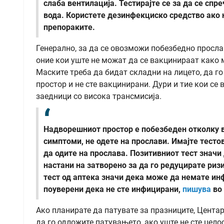
слаба вентилација.
Тестирајте се за да се спр
вода.
Користете дезинфекциско средство ако не
препораките.
Генерално, за да се овозможи побезбедно просл
оние кои уште не можат да се вакцинираат како м
Маските треба да бидат складни на лицето, да го
простор и не сте вакцинирани. Дури и тие кои се
заедници со висока трансмисија.
Надворешниот простор е побезбеден отколку в
симптоми, не одете на прослави. Имајте тесто
да одите на прослава. Позитивниот тест значи
настани на затворено за да го редуцирате ризи
тест од аптека значи дека може да немате инф
поуверени дека не сте инфицирани,
пишува
во
Ако планирате да патувате за празниците, Цента
да го одложите патувањето, ако уште не сте цел