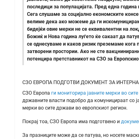
последици за популацијата. Пред една година
Сега слушаме за социјално економските консек
велиме дека ако можеме да ги искомуницирам
бидејќи овие мерки не се еквивалентни на ло
Божиќ и Нова година луѓето ќе сакаат да патув
се однесуваме и каков ризик преземаме кога п
затворени простории. Ако не сте вакцнинирани
потенцира претставникот на СЗО за Европскио
СЗО ЕВРОПА ПОДГОТВИ ДОКУМЕНТ ЗА ИНТЕРН
СЗО Европа
ги мониторира јавните мерки во сите
државните власти подобро да комуницираат со ј
мерки во сите држави во европскиот регион.
Покрај тоа, СЗО Европа има подготвено и
докуме
За празниците може да се патува, но носете маск