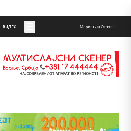
☰
ВИДЕО
Маркетинг
Огласи