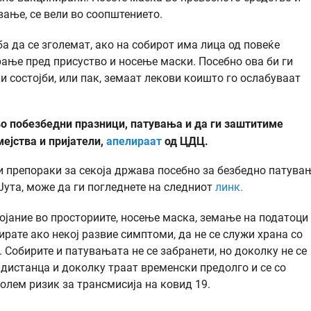
вање, се вели во соопштението.
 да се зголемат, ако на собирот има лица од повеќе
рање пред присуство и носење маски. Посебно ова би ги
 состојби, или пак, земаат лекови коишто го ослабуваат
о побезбедни празници, патувања и да ги заштитиме
мејства и пријатели,
апелираат
од ЦДЦ.
 препораки за секоја држава посебно за безбедно патува
Јута, може да ги погледнете на следниот
линк.
тојание во просториите, носење маска, земање на податоци
ирате ако некој развие симптоми, да не се служи храна со
 Собирите и патувањата не се забранети, но доколку не се
дистанца и доколку траат временски предолго и се со
голем ризик за трансмисија на ковид 19.