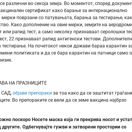
се различни во секоја земја. Во моментот, според докумен
 вакцинален сертификат како барање за интернационално
 мерки поврзани со патувањата, барања за тестирање, как
ство. Како дополнение на овие мерки, земјите на аеродром
или рапид тест, а само неколку признаваат серолошки тес
ест, 22 признаваат рапид антигенски тестови. Дополнителн
а тестирање. На почетокот некои држави бараа карантин з
ромени политиката и да се бара карантин на патници само 
ризик.
АВА НА ПРАЗНИЦИТЕ
о САД,
објави препораки
за тоа како да се заштитат граѓани
ците. Во препораките се вели да се земе вакцина најбрзо
можно поскоро
Носете маска која ги прекрива носот и устат
 другите.
Одбегнувајте гужви и затворени простории со