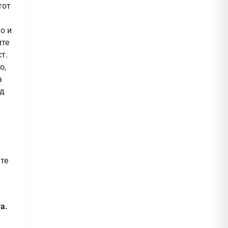
тот
о и
ите
т.
о,
а
од
те
а.