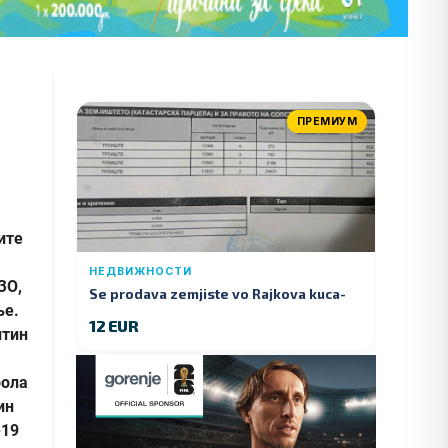
ПРЕМИУМ
ите
НЕДВИЖНОСТИ
ЗО,
Se prodava zemjiste vo Rajkova kuca-
ње.
Kumanovo
12 EUR
нтин
рола
ин
-19