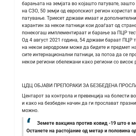
барањата на земјата во којашто патувате, зашто 
на СЗО, 50 земји од европскиот регион користат
патување. Триесет држави имаат и дополнителни
карантин за некои патници кои доаѓаат од стран
понекогаш имплементираат и барање за ПЦР тест 
Од 4 август 2021 година, 54 држави бараат ПЦР т
на некои аеродроми може да бидете и предмет н
сите интернационални патници, за потоа да се п
некои региони обележани како региони со висок 
ЦДЦ ОБЈАВИ ПРЕПОРАКИ ЗА БЕЗБЕДЕНА ПРОСЛ
Центарот за контрола и превенција на болести в
и како на безбеден начин да ги прослават празни
можно.
Земете вакцина против ковид -19 што е 
Останете на растојание од метар и половина од