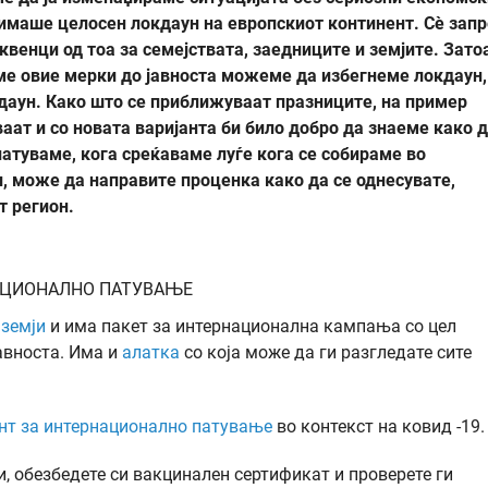
 имаше целосен локдаун на европскиот континент. Сè запр
венци од тоа за семејствата, заедниците и земјите. Зато
е овие мерки до јавноста можеме да избегнеме локдаун,
кдаун. Како што се приближуваат празниците, на пример
аат и со новата варијанта би било добро да знаеме како 
атуваме, кога среќаваме луѓе кога се собираме во
, може да направите проценка како да се однесувате,
т регион.
АЦИОНАЛНО ПАТУВАЊЕ
 земји
и има пакет за интернационална кампања со цел
авноста. Има и
алатка
со која може да ги разгледате сите
нт за интернационално патување
во контекст на ковид -19.
и, обезбедете си вакцинален сертификат и проверете ги