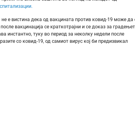
оспитализации.
не е вистина дека од вакцината против ковид-19 може да 
 после вакцинација се краткотрајни и се доказ за градење
ва инстантно, туку во период за неколку недели после
аразите со ковид-19, од самиот вирус кој би предизвикал