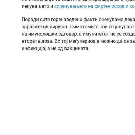
лекувањето и
спречувањето на смртен исход и х
Поради сите горенаведени факти оценуваме дека 
заразите од вирусот. Симптомите кои се јавуваат
на имунолошки одговор, а имунитетот не се созда
втората доза. Во тој меѓупериод е можно да се з
инфекција, а не од вакцината.