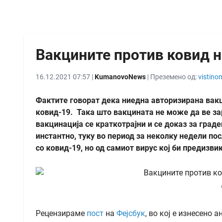
Вакцините против ковид н
16.12.2021 07:57 |
KumanovoNews
| Преземено од:
vistino
Фактите говорат дека ниедна авторизирана вак
ковид-19. Така што вакцината не може да ве за
вакцинација се краткотрајни и се доказ за град
инстантно, туку во период за неколку недели пос
со ковид-19, но од самиот вирус кој би предизви
Рецензираме
пост
на
Фејсбук
, во кој е изнесено