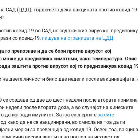
 на САД (ЦДЦ), тврдењето дека вакцината против ковид-19
ит.
ротив ковид-19 во САД не содржи жив вирус кој предизвик
рази со ковид-19,
пишува на страницата на ЦДЦ.
а го препознае и да се бори против вирусот кој
с може да предизвика симптоми, како температура. Овие
ради заштита против вирусот кој го предизвикува ковид 19
 на двете личности било две недели после вакцинацијата, 
 се создава од две до шест недели после втората примена
три недели после втората доза, а во случајот на кинеските
то да изгради имунитет. Затоа експертите
за сите
од како да не се вакцинирани, во смисла на тоа да ги
ални мерки за превенција од ковид-19. Освен тоа, вакцин
и прилично висока заштита во поглед на исходот од