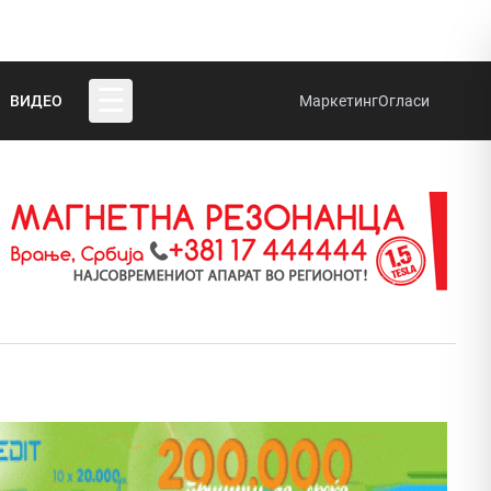
☰
ВИДЕО
Маркетинг
Огласи