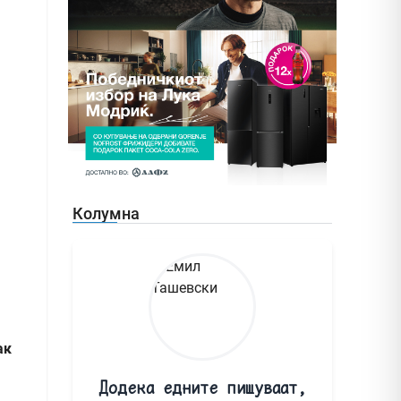
Колумна
ак
Додека едните пишуваат,