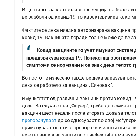
И Центарот за контрола и превенција на болести
ве разболи од ковид-19, го карактеризира како м
Фактите се дека ниедна авторизирана вакцина п
ковид-19. Вакцината поради тоа не може да ве за
Ковид вакцините го учат имуниот систем д
предизвикува ковид 19. Понекогаш овој проце
симптоми се нормални и се знак дека телото г
Во постот е изнесено тврдење дека заразувањето
дека се работело за вакцина „Синовак“.
Имунитетот од различни вакцини против ковид-19
доза. Во случајот на „Фајзер“, треба да поминат 
вакцини шест недели после втората доза за тело
препорачуваат
да се однесуваат во овој меѓупери
применуваат општите препораки и заштитни социј
не е гаранција за заштита од инфекција, ама нуд