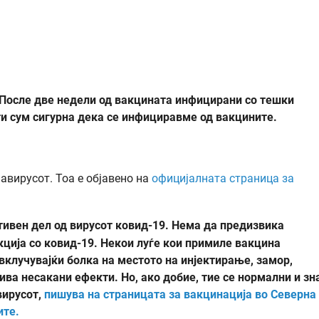
к. После две недели од вакцината инфицирани со тешки
ти сум сигурна дека се инфициравме од вакцините.
авирусот. Тоа е објавено на
официјалната страница за
ивен дел од вирусот ковид-19. Нема да предизвика
екција со ковид-19. Некои луѓе кои примиле вакцина
вклучувајќи болка на местото на инјектирање, замор,
ива несакани ефекти. Но, ако добие, тие се нормални и зн
вирусот,
пишува на страницата за вакцинација во Северна
ите.