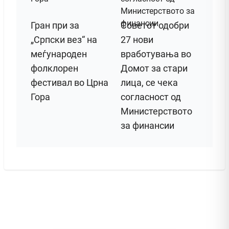
Гран при за
Советот одобри
„Српски вез“ на
27 нови
меѓународен
вработувања во
фолклорен
Домот за стари
фестивал во Црна
лица, се чека
Гора
согласност од
Министерството
за финансии