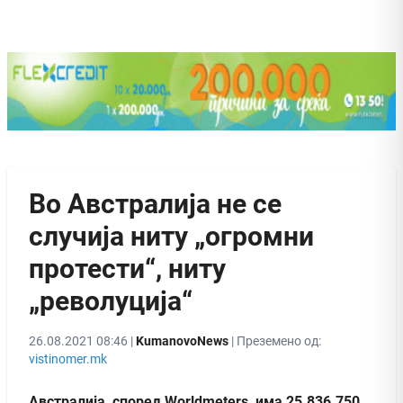
Во Австралија не се
случија ниту „огромни
протести“, ниту
„револуција“
26.08.2021 08:46 |
KumanovoNews
| Преземено од:
vistinomer.mk
Австралија, според Worldmeters, има 25.836.750