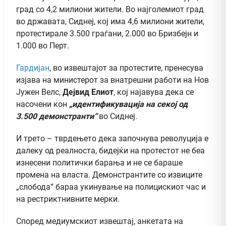
град со 4,2 милиони жители. Во најголемиот град
во државата, Сиднеј, кој има 4,6 милиони жители,
протестирале 3.500 граѓани, 2.000 во Бризбејн и
1.000 во Перт.
Гардијан
, во извештајот за протестите, пренесува
изјава на министерот за внатрешни работи на Нов
Јужен Велс,
Дејвид Елиот
, кој најавува дека се
насочени кон
„идентификувација на секој од
3.500 демонстранти“
во Сиднеј.
И трето – тврдењето дека започнува револуција е
далеку од реалноста, бидејќи на протестот не беа
изнесени политички барања и не се бараше
промена на власта. Демонстрантите со извиците
„слобода“ бараа укинување на полицискиот час и
на рестриктнивните мерки.
Според медиумскиот извештај, анкетата на