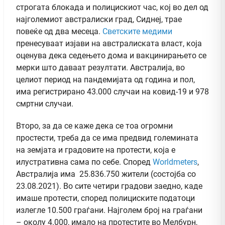
строгата блокада и полицискиот час, кој во дел од
најголемиот австралиски град, Сиднеј, трае
повеќе од два месеца.
Светските медими
пренесуваат изјави на австралиската власт, која
оценува дека седењето дома и вакцинирањето се
мерки што даваат резултати. Австралија, во
целиот период на пандемијата од година и пол,
има регистрирано 43.000 случаи на ковид-19 и 978
смртни случаи.
Второ, за да се каже дека се тоа огромни
простести, треба да се има предвид големината
на земјата и градовите на протести, која е
илустративна сама по себе. Според
Worldmeters
,
Австралија има 25.836.750 жители (состојба со
23.08.2021). Во сите четири градови заедно, каде
имаше протести, според полициските податоци
излегле 10.500 граѓани. Најголем број на граѓани
– околу 4.000, имало на протестите во Мелбурн,