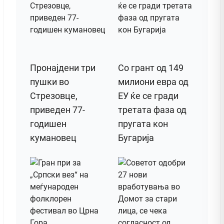
Пронајдени три
Со грант од 149
пушки во
милиони евра од
Стрезовце,
ЕУ ќе се гради
приведен 77-
третата фаза од
годишен
пругата кон
кумановец
Бугарија