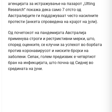
агенцијата за истражување на пазарот „Utting
Research“ покажа дека само 7 отсто од
Австралијците ги поддржуваат често насилните
протести (анкета спроведена на крајот на јули).
Од почетокот на пандемијата Австралија
применува строги и рестриктивни мерки, што,
според оценките, се клучни за успехот во борбата
против коронавирусот и ниските бројки на
заболени. Сепак, голем предизвик е четвртиот
бран на инфекцијата, што почна од Сиднеј во
средината на јуни.