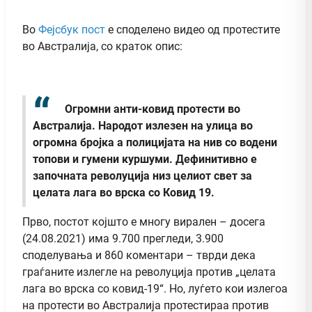
Во
Фејсбук
пост
е споделено видео од протестите
во Австралија, со краток опис:
Огромни анти-ковид протести во
Австралија. Народот излезен на улица во
огромна бројка а полицијата на нив со водени
топови и гумени куршуми.
Дефинитивно е
започната револуција низ целиот свет за
целата лага во врска со Ковид 19.
Прво, постот којшто е многу вирален – досега
(24.08.2021) има 9.700 прегледи, 3.900
споделувања и 860 коментари – тврди дека
граѓаните излегле на револуција против „целата
лага во врска со ковид-19“. Но, луѓето кои излегоа
на протести во Австралија протестираа против