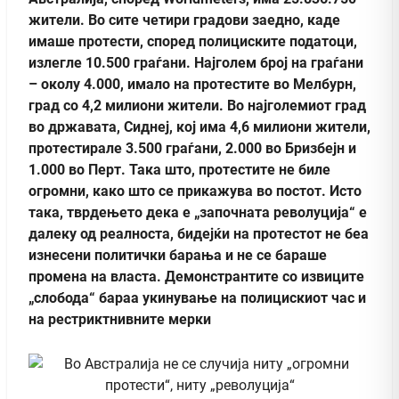
жители. Во сите четири градови заедно, каде
имаше протести, според полициските податоци,
излегле 10.500 граѓани. Најголем број на граѓани
– околу 4.000, имало на протестите во Мелбурн,
град со 4,2 милиони жители. Во најголемиот град
во државата, Сиднеј, кој има 4,6 милиони жители,
протестирале 3.500 граѓани, 2.000 во Бризбејн и
1.000 во Перт. Така што, протестите не биле
огромни, како што се прикажува во постот. Исто
така, тврдењето дека e „започната револуција“ е
далеку од реалноста, бидејќи на протестот не беа
изнесени политички барања и не се бараше
промена на власта. Демонстрантите со извиците
„слобода“ бараа укинување на полицискиот час и
на рестриктнивните мерки