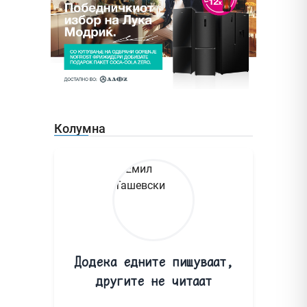
Колумна
Додека едните пишуваат,
другите не читаат