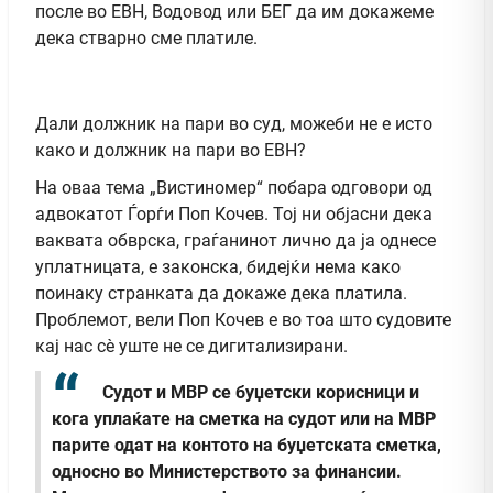
после во ЕВН, Водовод или БЕГ да им докажеме
дека стварно сме платиле.
Дали должник на пари во суд, можеби не е исто
како и должник на пари во ЕВН?
На оваа тема „Вистиномер“ побара одговори од
адвокатот Ѓорѓи Поп Кочев. Тој ни објасни дека
ваквата обврска, граѓанинот лично да ја однесе
уплатницата, е законска, бидејќи нема како
поинаку странката да докаже дека платила.
Проблемот, вели Поп Кочев е во тоа што судовите
кај нас сè уште не се дигитализирани.
Судот и МВР се буџетски корисници и
кога уплаќате на сметка на судот или на МВР
парите одат на контото на буџетската сметка,
односно во Министерството за финансии.