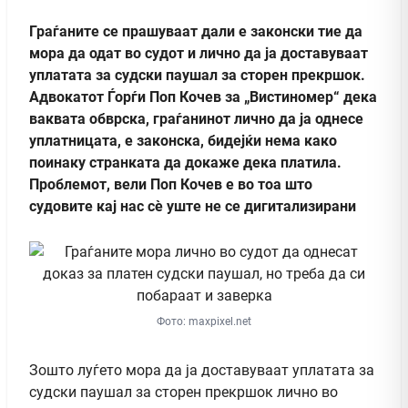
Граѓаните се прашуваат дали е законски тие да
мора да одат во судот и лично да ја доставуваат
уплатата за судски паушал за сторен прекршок.
Адвокатот Ѓорѓи Поп Кочев за „Вистиномер“
дека
ваквата обврска, граѓанинот лично да ја однесе
уплатницата, е законска, бидејќи нема како
поинаку странката да докаже дека платила.
Проблемот, вели Поп Кочев е во тоа што
судовите кај нас сè уште не се дигитализирани
Фото: maxpixel.net
Зошто луѓето мора да ја доставуваат уплатата за
судски паушал за сторен прекршок лично во