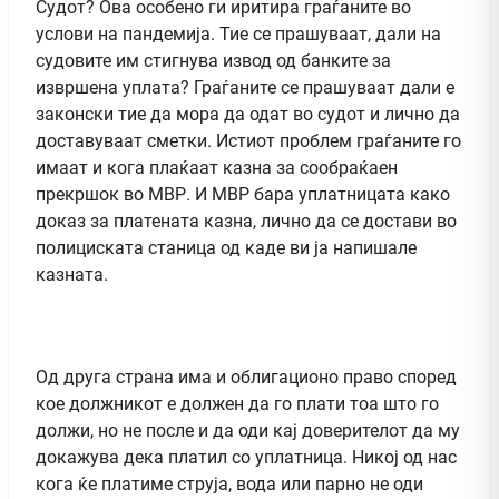
Судот? Ова особено ги иритира граѓаните во
услови на пандемија. Тие се прашуваат, дали на
судовите им стигнува извод од банките за
извршена уплата? Граѓаните се прашуваат дали е
законски тие да мора да одат во судот и лично да
доставуваат сметки. Истиот проблем граѓаните го
имаат и кога плаќаат казна за сообраќаен
прекршок во МВР. И МВР бара уплатницата како
доказ за платената казна, лично да се достави во
полициската станица од каде ви ја напишале
казната.
Од друга страна има и облигационо право според
кое должникот е должен да го плати тоа што го
должи, но не после и да оди кај доверителот да му
докажува дека платил со уплатница. Никој од нас
кога ќе платиме струја, вода или парно не оди