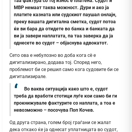
таа фактура со тој износ е платена. Судот и
МВР немаат таква можност. Дури и ако ја
платите казната или судскиот паушал онлајн,
преку вашата дигитална сметка, судот потоа
ќе ви бара да отидете во банка и банката да
ви ја завери наплатата, па таа заверка да ја
однесете во судот – објаснува адвокатот.
Сето ова е небулозно во доба кога сè е
дигитализирано, додава тој. Според него,
проблемот би се решил само кога судовите би се
дигитализирале.
Во ваква ситуација како што е, судот
треба да вработи стотици луѓе кои само би ги
прокнижувале фактурите со наплата, а тоа е
невозможно – посочува Поп Кочев.
Од друга страна, голем број граѓани се жалат
дека откако ќе ја однесат уплатницата во судот,