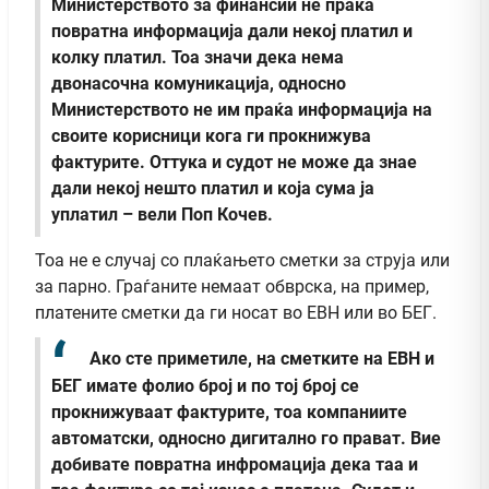
Министерството за финансии не праќа
повратна информација дали некој платил и
колку платил. Тоа значи дека нема
двонасочна комуникација, односно
Министерството не им праќа информација на
своите корисници кога ги прокнижува
фактурите. Оттука и судот не може да знае
дали некој нешто платил и која сума ја
уплатил – вели Поп Кочев.
Тоа не е случај со плаќањето сметки за струја или
за парно. Граѓаните немаат обврска, на пример,
платените сметки да ги носат во ЕВН или во БЕГ.
Ако сте приметиле, на сметките на ЕВН и
БЕГ имате фолио број и по тој број се
прокнижуваат фактурите, тоа компаниите
автоматски, односно дигитално го прават. Вие
добивате повратна инфромација дека таа и