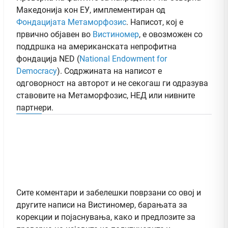
Македонија кон ЕУ, имплементиран од
Фондацијата Метаморфозис
. Написот, кој е
првично објавен во
Вистиномер
, e овозможен со
поддршка на американската непрофитна
фондација NED (
National Endowment for
Democracy
). Содржината на написот е
одговорност на авторот и не секогаш ги одразува
ставовите на Метаморфозис, НЕД или нивните
партнери.
Сите коментари и забелешки поврзани со овој и
другите написи на Вистиномер, барањата за
корекции и појаснувања, како и предлозите за