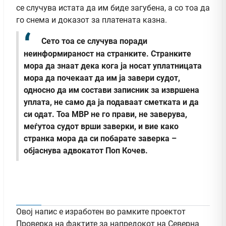
се случува истата да им биде загубена, а со тоа да
го снема и доказот за платената казна.
Сето тоа се случува поради
неинформираност на странките. Странките
мора да знаат дека кога ја носат уплатницата
мора да почекаат да им ја завери судот,
односно да им состави записник за извршена
уплата, не само да ја подаваат сметката и да
си одат. Тоа МВР не го прави, не заверува,
меѓутоа судот врши заверки, и вие како
странка мора да си побарате заверка –
објаснува адвокатот Поп Кочев.
Овој напис е изработен во рамките проектот
Проверка на фактите за напредокот на Северна