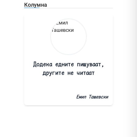
Колумна
Додека едните пишуваат,
другите не читаат
Емил Ташевски