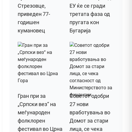
Стрезовце,
ЕУ ќе се гради
приведен 77-
третата фаза од
годишен
пругата кон
кумановец
Бугарија
Гран при за
Советот одобри
„Српски вез“ на
27 нови
меѓународен
вработувања во
фолклорен
Домот за стари
фестивал во Црна
лица, се чека