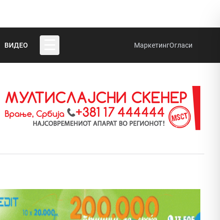
☰
ВИДЕО
Маркетинг
Огласи