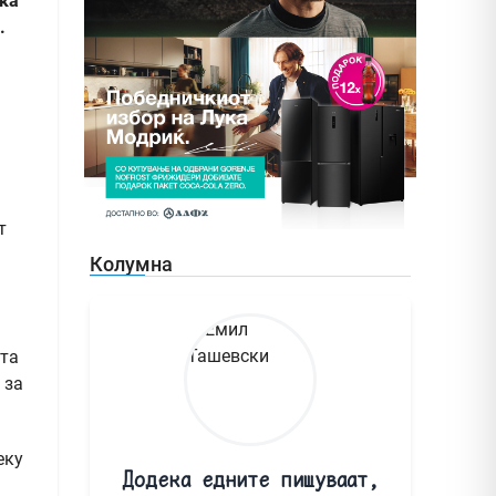
ока
.
т
Колумна
ата
 за
еку
Додека едните пишуваат,