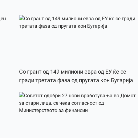
Со грант од 149 милиони евра од ЕУ ќе се
гради третата фаза од пругата кон Бугарија