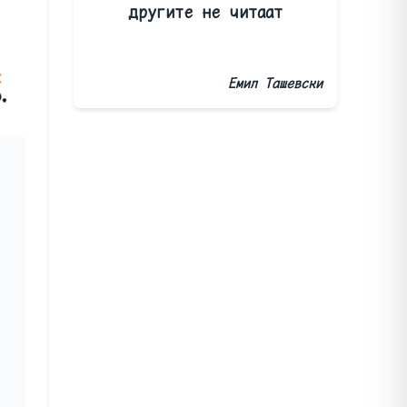
другите не читаат
Емил Ташевски