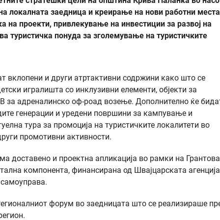
тетните стратешки цели на општина Крива Паланка во нас
на локалната заедница и креирање на нови работни места
ка на проекти, привлекување на инвестиции за развој на
ва туристичка понуда за зголемување на туристичките
ат вклопени и други атртактивни содржини како што се
детски игралишта со инклузивни елементи, објекти за
ТВ за адреналинско оф-роад возење. Дополнително ќе бида
дите генерации и уредени површини за кампување и
туелна тура за промоција на туристичките локалитети во
други промотивни активности.
има доставено и проектна апликација во рамки на Грантов
итална компонента, финансирана од Швајцарската агенција
 самоуправа.
 Регионалниот форум во заедницата што се реализираше пр
регион.