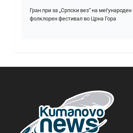
Гран при за „Српски вез“ на меѓународен
фолклорен фестивал во Црна Гора