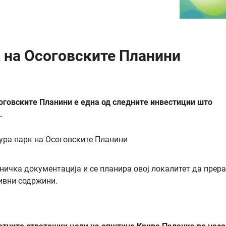
к на Осоговските Планини
соговските Планини е една од следните инвестиции што
.
хничка документација и се планира овој локалитет да прер
ивни содржини.