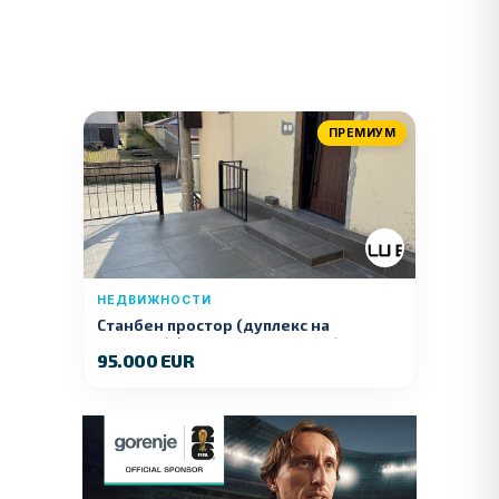
ПРЕМИУМ
НЕДВИЖНОСТИ
Станбен простор (дуплекс на
продажба) – Ул. Стојан Арсов бр. 1,
95.000 EUR
Куманово