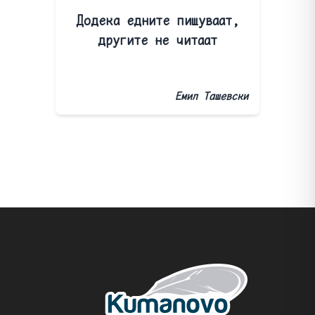
Додека едните пишуваат,
другите не читаат
Емил Ташевски