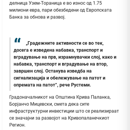
делница Узем-Тораница е во износ од 1.75
милиони евра, пари обезбедени од Европската
Банка за обнова и развој.
„Градежните активности се во тек,
досега е изведена набавка, транспорт и
вградување на прв, израмнувачки слој, како и
набавка, транспорт и вградување на втор,
завршен слој. Останува изведба на
сигнализација и обележување на патот и
опремата на патот“, рече Рустеми.
Градоначалникот на Општина Крива Паланка,
Борјанчо Мицевски, смета дека сите
инфраструктурни инвестиции што се реализираат
се значајни за развојот на Кривопаланечкиот
Регион.