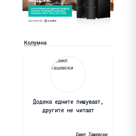
Колумна
Додека едните пишуваат,
другите не читаат
Емил Ташевски