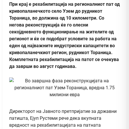
При крај е рехабилитација на регионалниот пат од
кривопаланечкото село Узем до рудникот
Тораница, во должина од 10 километри. Со
негова реконструкција ќе го олесни
секојдневното функционирање на жителите од
регионот и ќе се подобрат условите за работа на
еден од најважните индустриски капацитети во
кривопаланечкиот регион, рудникот Тораница.
Комплетната рехабилитација на патот се очекува
да заврши во август годинава.
Директорот на Јавното претпријатие за државни
патишта, Ејуп Рустеми рече дека вкупната
вредност на рехабилитацијата на патната