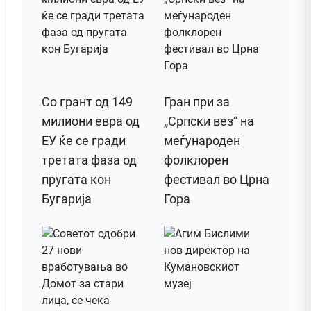
Со грант од 149
Гран при за
милиони евра од
„Српски вез“ на
ЕУ ќе се гради
меѓународен
третата фаза од
фолклорен
пругата кон
фестивал во Црна
Бугарија
Гора