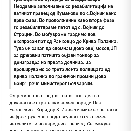
Неодамна започнавме со рехабилитација на
патниот правец од Куманово до с.Војник како
прва фаза. Во продолжение како втора фаза
го рехабилитираме патот од с. Војник до
Страцин. Во меѓувреме градиме нов
експресен пат од Ранковце до Крива Паланка.
Тука би сакал да спомнам дека овој месец ЈП
за државни патишта објави тендер за
доизградба на првата делница. Ја
прошируваме со трета лента делницата од
Крива Паланка до граничен премин Деве
Баир“, рече министерот Бочварски.
Од регионална гледна точна, овој дел на
државата е стратешки важен поради Пан
Европскиот Коридор 8. Инвестициите во патната
инфраструктура продолжуваат со зголемен
интензитет и во наредниот период. Се очекува
долга градежна сезона и отворање на