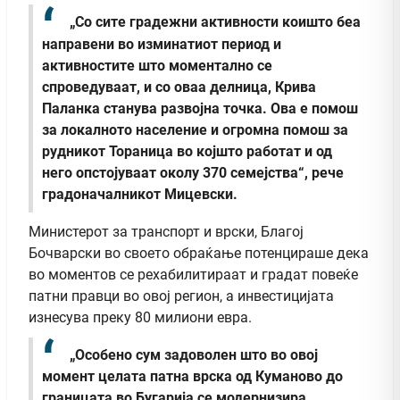
„Со сите градежни активности коишто беа
направени во изминатиот период и
активностите што моментално се
спроведуваат, и со оваа делница, Крива
Паланка станува развојна точка. Ова е помош
за локалното население и огромна помош за
рудникот Тораница во којшто работат и од
него опстојуваат околу 370 семејства“, рече
градоначалникот Мицевски.
Министерот за транспорт и врски, Благој
Бочварски во своето обраќање потенцираше дека
во моментов се рехабилитираат и градат повеќе
патни правци во овој регион, а инвестицијата
изнесува преку 80 милиони евра.
„Особено сум задоволен што во овој
момент целата патна врска од Куманово до
границата во Бугарија се модернизира.