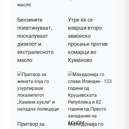
Бензините
Утре ќе се
поевтинуваат,
изврши второ
поскапуваат
авионско
дизелот и
прскање против
екстралесното
комарци во
масло
Куманово
Притвор за
Македонија го