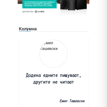
Колумна
Додека едните пишуваат,
другите не читаат
Емил Ташевски