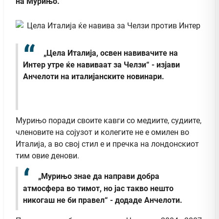
на Мурињо.
„Цела Италија, освен навивачите на
Интер утре ќе навиваат за Челзи“ - изјави
Анчелоти на италијанските новинари.
Мурињо поради своите кавги со медиите, судиите,
членовите на сојузот и колегите не e омилен во
Италија, а во свој стил е и пречка на лондонскиот
тим овие денови.
„Мурињо знае да направи добра
атмосфера во тимот, но јас такво нешто
никогаш не би правел“ - додаде Анчелоти.