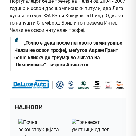
Португалецот беше тренер на Челзи од 2004 - 2007
година и освои две шампионски титули, два Лига
купа и по еден ФА Куп и Комјунити Шилд. Одкако
го напушти Стемфорд Бриџ и го презема Интер,
Челзи не освои ниту еден трофеј.
„Точно е дека после неговото заминување
Челзи не освои трофеј, меѓутоа Аврам Грант
беше блиску до триумф во Лигата на
Шампионите“ - изјави Анчелоти.
НАЈНОВИ