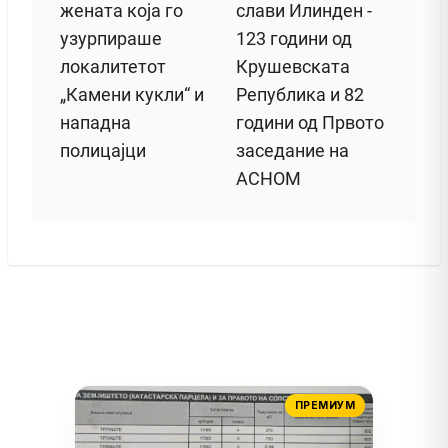
жената која го
слави Илинден -
узурпираше
123 години од
локалитетот
Крушевската
„Камени кукли“ и
Република и 82
нападна
години од Првото
полицајци
заседание на
АСНОМ
ПРЕМИУМ