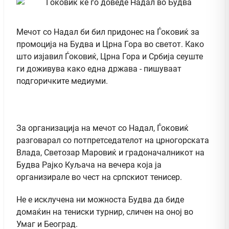
Мечот со Надал би бил придонес на Ѓоковиќ за
промоција на Будва и Црна Гора во светот. Како
што изјавил Ѓоковиќ, Црна Гора и Србија сеуште
ги доживува како една држава - пишуваат
подгоричките медиуми.
За организација на мечот со Надал, Ѓоковиќ
разговарал со потпретседателот на црногорската
Влада, Светозар Маровиќ и градоначалникот на
Будва Рајко Куљача на вечера која ја
организирале во чест на српскиот тенисер.
Не е исклучена ни можноста Будва да биде
домаќин на тениски турнир, сличен на оној во
Умаг и Београд.