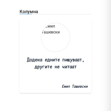
Колумна
Додека едните пишуваат,
другите не читаат
Емил Ташевски