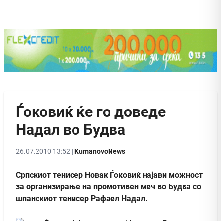
Ѓоковиќ ќе го доведе
Надал во Будва
26.07.2010 13:52 |
KumanovoNews
Српскиот тенисер Новак Ѓоковиќ најaви можност
за организирање на промотивен меч во Будва со
шпанскиот тенисер Рафаел Надал.