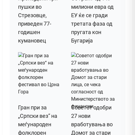
пушки во
милиони евра од
Стрезовце,
ЕУ ќе се гради
приведен 77-
третата фаза од
годишен
пругата кон
кумановец
Бугарија
Гран при за
Советот одобри
„Српски вез“ на
27 нови
меѓународен
вработувања во
фолклорен
Домот за стари