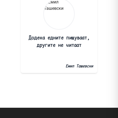
Додека едните пишуваат,
другите не читаат
Емил Ташевски