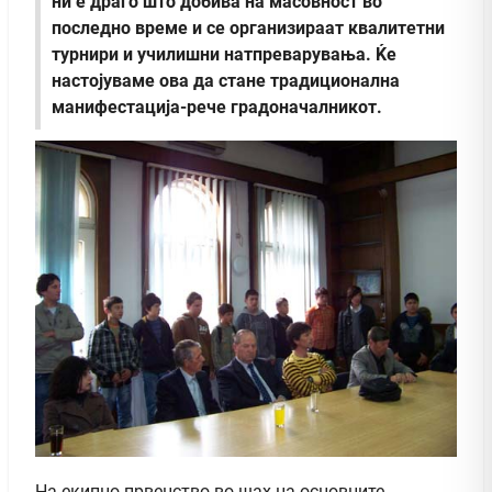
ни е драго што добива на масовност во
последно време и се организираат квалитетни
турнири и училишни натпреварувања. Ќе
настојуваме ова да стане традиционална
манифестација-рече градоначалникот.
На екипно првенство во шах на основните