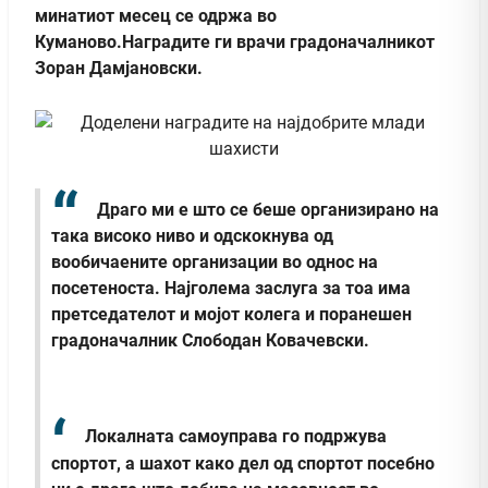
минатиот месец се одржа во
Куманово.Наградите ги врачи градоначалникот
Зоран Дамјановски.
Драго ми е што се беше организирано на
така високо ниво и одскокнува од
вообичаените организации во однос на
посетеноста. Најголема заслуга за тоа има
претседателот и мојот колега и поранешен
градоначалник Слободан Ковачевски.
Локалната самоуправа го подржува
спортот, а шахот како дел од спортот посебно