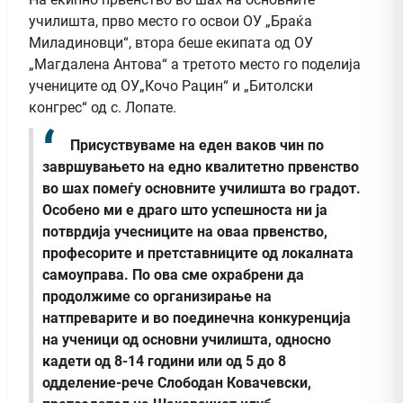
училишта, прво место го освои ОУ „Браќа
Миладиновци“, втора беше екипата од ОУ
„Магдалена Антова“ а третото место го поделија
учениците од ОУ„Кочо Рацин“ и „Битолски
конгрес“ од с. Лопате.
Присуствуваме на еден ваков чин по
завршувањето на едно квалитетно првенство
во шах помеѓу основните училишта во градот.
Особено ми е драго што успешноста ни ја
потврдија учесниците на оваа првенство,
професорите и претставниците од локалната
самоуправа. По ова сме охрабрени да
продолжиме со организирање на
натпреварите и во поединечна конкуренција
на ученици од основни училишта, односно
кадети од 8-14 години или од 5 до 8
одделение-рече Слободан Ковачевски,