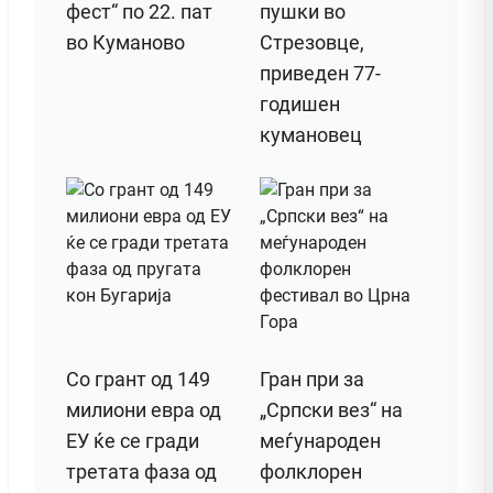
фест“ по 22. пат
пушки во
во Куманово
Стрезовце,
приведен 77-
годишен
кумановец
Со грант од 149
Гран при за
милиони евра од
„Српски вез“ на
ЕУ ќе се гради
меѓународен
третата фаза од
фолклорен