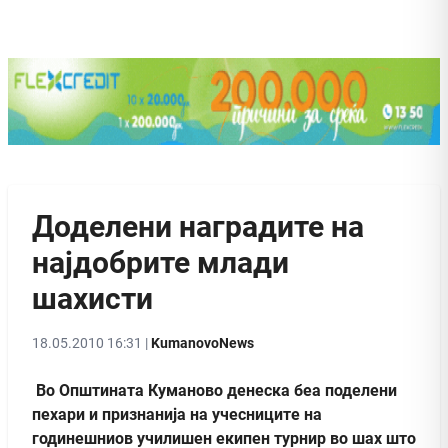
Доделени наградите на
најдобрите млади
шахисти
18.05.2010 16:31 |
KumanovoNews
Во Oпштината Куманово денеска беа поделени
пехари и признанија на учесниците на
годинешниов училишен екипен турнир во шах што