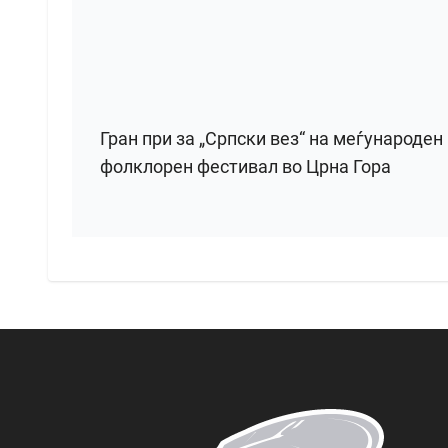
Гран при за „Српски вез“ на меѓународен
фолклорен фестивал во Црна Гора