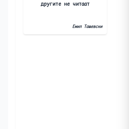
другите не читаат
Емил Ташевски