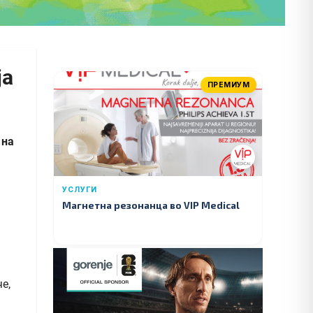
ја
ПРЕМИУМ
 на
УСЛУГИ
Магнетна резонанца во VIP Medical
е,