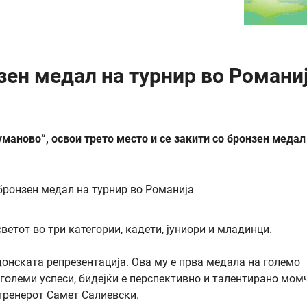
ен медал на турнир во Романи
уманово“, освои трето место и се закити со бронзен медал
ветот во три категории, кадети, јуниори и младинци.
онската репрезентација. Ова му е прва медала на големо
олеми успеси, бидејќи е перспективно и талентирано момч
 тренерот Самет Салиевски.