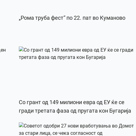
„Рома труба фест“ по 22. пат во Куманово
Со грант од 149 милиони евра од ЕУ ќе се
гради третата фаза од пругата кон Бугарија