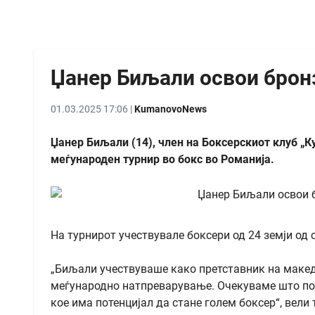
Џанер Биљали освои бронз
01.03.2025 17:06 |
KumanovoNews
Џанер Биљали (14), член на Боксерскиот клуб „К
меѓународен турнир во бокс во Романија.
На турнирот учествувале боксери од 24 земји од с
„Биљали учествуваше како претставник на макед
меѓународно натпреварување. Очекуваме што пог
кое има потенцијал да стане голем боксер“, вели