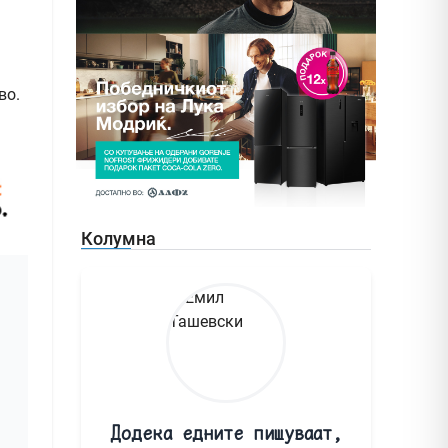
во.
Колумна
Додека едните пишуваат,