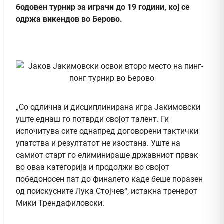
бодовен турнир за играчи до 19 години, кој се
одржа викендов во Берово.
„Со одлична и дисциплинирана игра Јакимовски
уште еднаш го потврди својот талент. Ги
испочитува сите однапред договорени тактички
упатства и резултатот не изостана. Уште на
самиот старт го елиминираше државниот првак
во оваа категорија и продолжи во својот
победоносен пат до финалето каде беше поразен
од поискусните Лука Стојчев“, истакна тренерот
Мики Трендафиловски.