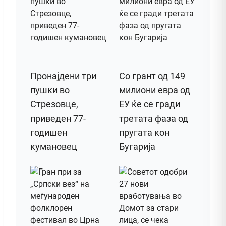
Пронајдени три
Со грант од 149
пушки во
милиони евра од
Стрезовце,
ЕУ ќе се гради
приведен 77-
третата фаза од
годишен
пругата кон
кумановец
Бугарија