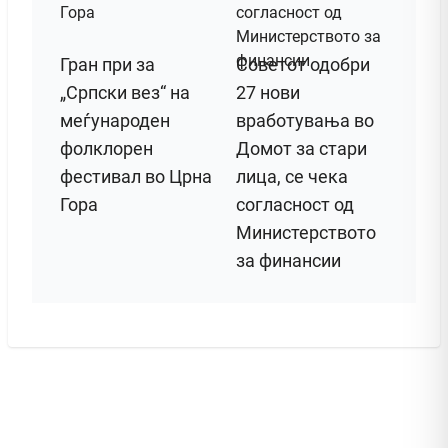
Гран при за
Советот одобри
„Српски вез“ на
27 нови
меѓународен
вработувања во
фолклорен
Домот за стари
фестивал во Црна
лица, се чека
Гора
согласност од
Министерството
за финансии