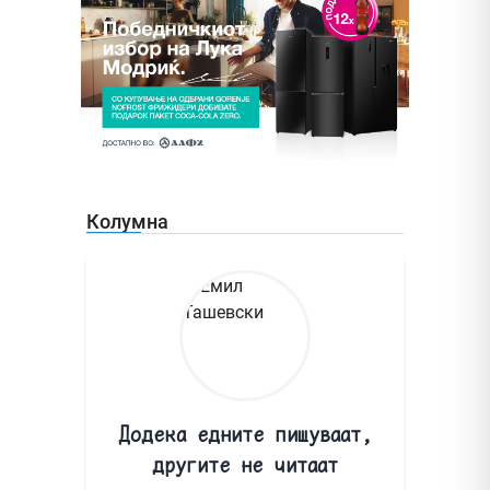
Колумна
Додека едните пишуваат,
другите не читаат