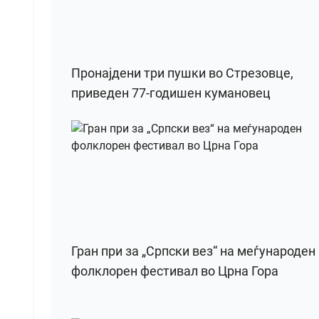
Пронајдени три пушки во Стрезовце,
приведен 77-годишен кумановец
Гран при за „Српски вез“ на меѓународен
фолклорен фестивал во Црна Гора