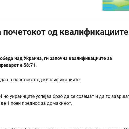
а почетокот од квалификациите
обеда над Украина, ги започна квалификациите за
реварот е 58:71.
 но украинците успејаа брзо да се соземат и да го заврша
иде 1 поен преднос за домаќинот.