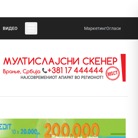
☰
ВИДЕО
Маркетинг
Огласи