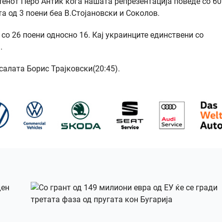
тенот Перо Антиќ кога нашата репрезентација поведе со 60
а од 3 поени беа В.Стојановски и Соколов.
со 26 поени односно 16. Кај украинците единствени со
.
 салата Борис Трајковски(20:45).