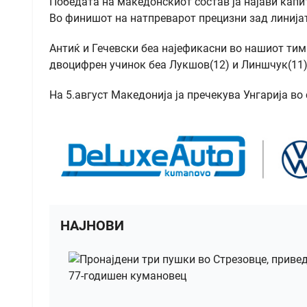
Победата на македонскиот состав ја најави капи
Во финишот на натпреварот прецизни зад линијат
Антиќ и Гечевски беа најефикасни во нашиот тим 
двоцифрен учинок беа Лукшов(12) и Линшчук(11)
На 5.август Македонија ја пречекува Унгарија во
НАЈНОВИ