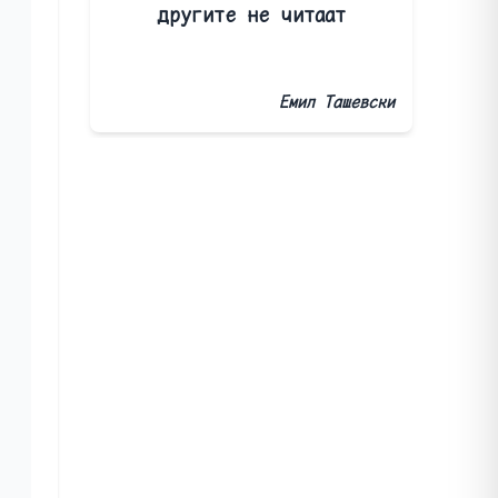
другите не читаат
Емил Ташевски