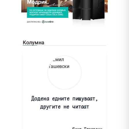
Колумна
Додека едните пишуваат,
другите не читаат