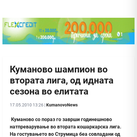
Куманово шампион во
втората лига, од идната
сезона во елитата
17.05.2010 13:26 |
KumanovoNews
Куманово со пораз го заврши годинешново
натпреварување во втората кошаркaрска лига.
На гостувањето во Струмица беа совладани од