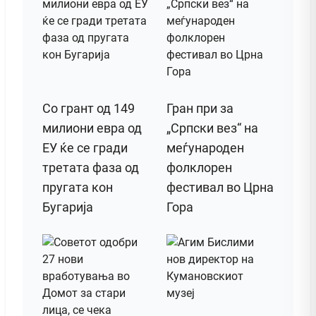
Со грант од 149
Гран при за
милиони евра од
„Српски вез“ на
ЕУ ќе се гради
меѓународен
третата фаза од
фолклорен
пругата кон
фестивал во Црна
Бугарија
Гора