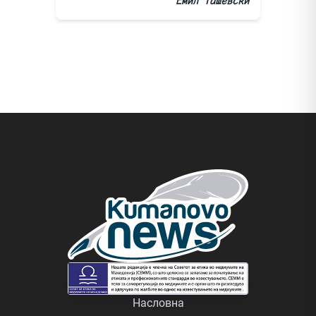
Емил Ташевски
Насловна