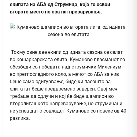
екипата на АБА од Струмица, која го освои
второто место по ова натпреварување.
Токму овие две екипи од идната сезона се селат
во кошаркарската елита. Куманово пласманот го
обезбеди со победата над струмички Милениум
во претпоследното коло, а мечот со АБА за нив
беше само одигурвање, бидејки пасошто за
елитатат беше предвремено заверен. Овој меч
требаше да одлучи и кој ќе биде шампион во
второлигашкото напреварување, но струмичани
не успеа да го совладат Куманово со повеќе од 40
разлика.