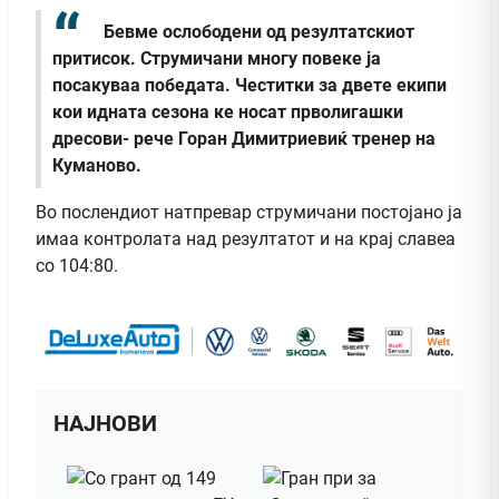
Бевме ослободени од резултатскиот
притисок. Струмичани многу повеке ја
посакуваа победата. Честитки за двете екипи
кои идната сезона ке носат прволигашки
дресови- рече Горан Димитриевиќ трeнер на
Куманово.
Во послендиот натпревар струмичани постојано ја
имаа контролата над резултатот и на крај славеа
со 104:80.
НАЈНОВИ