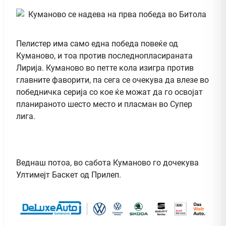
Пелистер има само една победа повеќе од
Куманово, и тоа против последнопласираната
Лирија. Куманово во петте кола изигра против
главните фаворити, па сега се очекува да влезе во
победничка серија со кое ќе можат да го освојат
планираното шесто место и пласман во Супер
лига.
Веднаш потоа, во сабота Куманово го дочекува
Ултимејт Баскет од Прилеп.