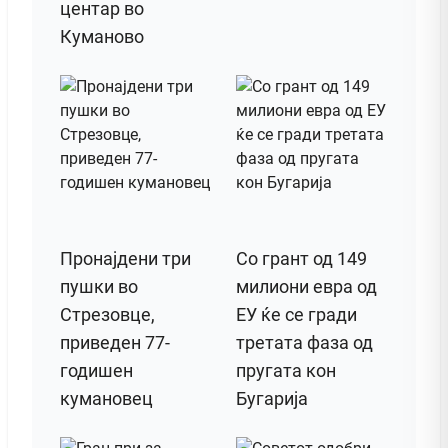
центар во
Куманово
Пронајдени три
Со грант од 149
пушки во
милиони евра од
Стрезовце,
ЕУ ќе се гради
приведен 77-
третата фаза од
годишен
пругата кон
кумановец
Бугарија