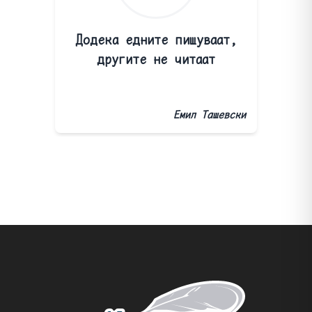
Додека едните пишуваат,
другите не читаат
Емил Ташевски