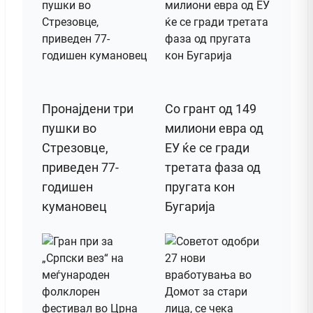
Пронајдени три
Со грант од 149
пушки во
милиони евра од
Стрезовце,
ЕУ ќе се гради
приведен 77-
третата фаза од
годишен
пругата кон
кумановец
Бугарија