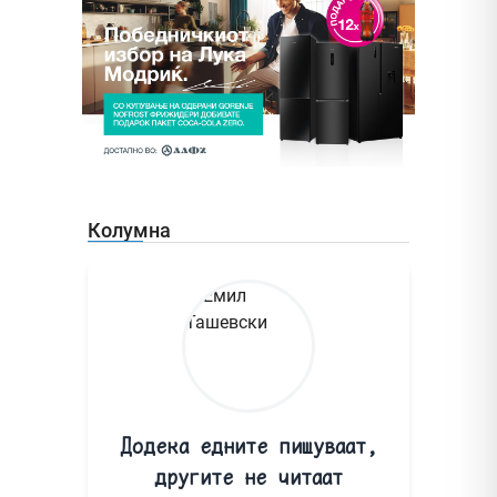
Колумна
Додека едните пишуваат,
другите не читаат