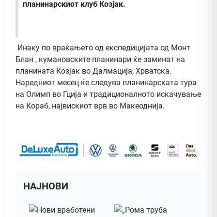
планинарскиот клуб Козјак.
Инаку по враќањето од експедицијата од Монт
Блан , кумановските планинари ќе заминат на
планината Козјак во Далмација, Хрватска.
Наредниот месец ќе следува планинарската тура
на Олимп во Гција и традиционалното искачување
на Кораб, највискиот врв во Макеоднија.
НАЈНОВИ