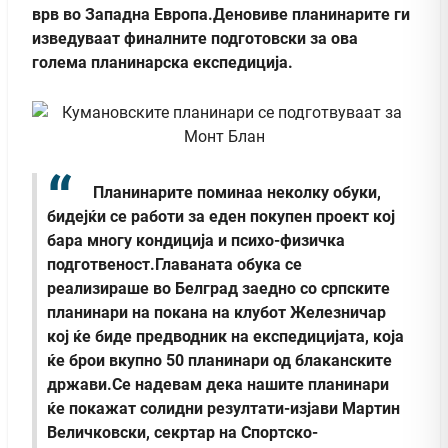
врв во Западна Европа.Деновиве планинарите ги
изведуваат финалните подготовски за ова
голема планинарска експедиција.
Планинарите поминаа неколку обуки,
бидејќи се работи за еден покупен проект кој
бара многу кондиција и психо-физичка
подготвеност.Главаната обука се
реализираше во Белград заедно со српските
планинари на покана на клубот Железничар
кој ќе биде предводник на експедицијата, која
ќе брои вкупно 50 планинари од блаканските
држави.Се надевам дека нашите планинари
ќе покажат солидни резултати-изјави Мартин
Величковски, секртар на Спортско-