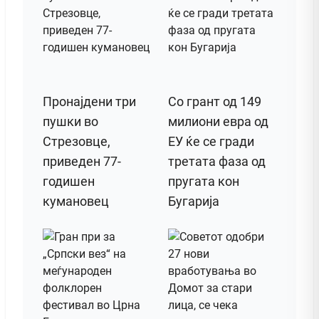
Пронајдени три
Со грант од 149
пушки во
милиони евра од
Стрезовце,
ЕУ ќе се гради
приведен 77-
третата фаза од
годишен
пругата кон
кумановец
Бугарија