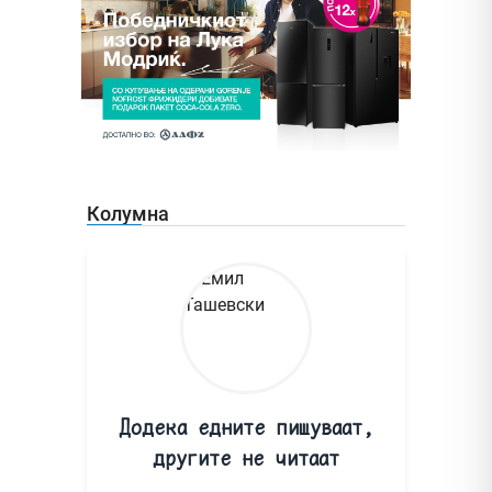
Колумна
Додека едните пишуваат,
другите не читаат