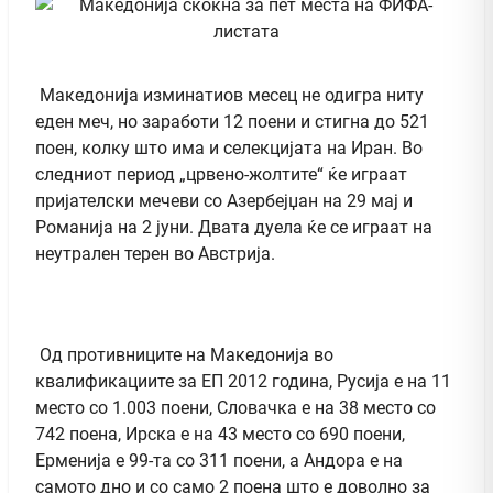
Македонија изминатиов месец не одигра ниту
еден меч, но заработи 12 поени и стигна до 521
поен, колку што има и селекцијата на Иран. Во
следниот период „црвено-жолтите“ ќе играат
пријателски мечеви со Азербејџан на 29 мај и
Романија на 2 јуни. Двата дуела ќе се играат на
неутрален терен во Австрија.
Од противниците на Македонија во
квалификациите за ЕП 2012 година, Русија е на 11
место со 1.003 поени, Словачка е на 38 место со
742 поена, Ирска е на 43 место со 690 поени,
Ерменија е 99-та со 311 поени, а Андора е на
самото дно и со само 2 поена што е доволно за