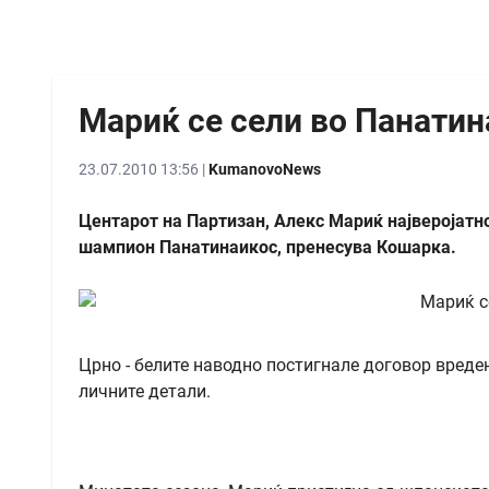
Мариќ се сели во Панатин
23.07.2010 13:56 |
KumanovoNews
Центарот на Партизан, Алекс Мариќ најверојатно
шампион Панатинаикос, пренесува Кошарка.
Црно - белите наводно постигнале договор вреден
личните детали.