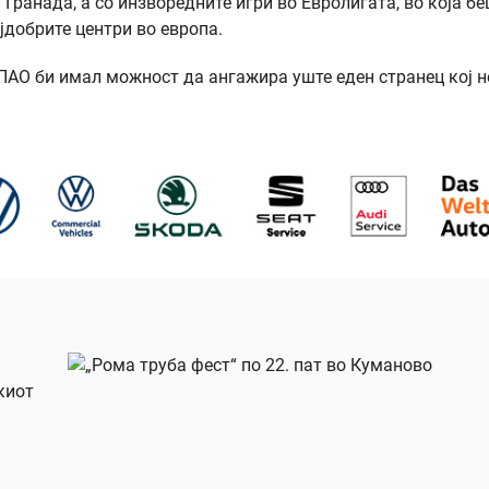
Гранада, а со инзворедните игри во Евролигата, во која б
јдобрите центри во европа.
 ПАО би имал можност да ангажира уште еден странец кој н