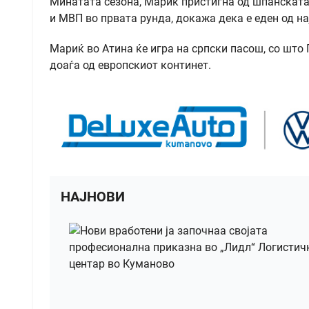
Минатата сезона, Мариќ пристигна од шпанската 
и МВП во првата рунда, докажа дека е еден од на
Мариќ во Атина ќе игра на српски пасош, со што
доаѓа од европскиот континет.
НАЈНОВИ