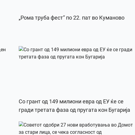
„Рома труба фест“ по 22. пат во Куманово
Со грант од 149 милиони евра од ЕУ ќе се
гради третата фаза од пругата кон Бугарија