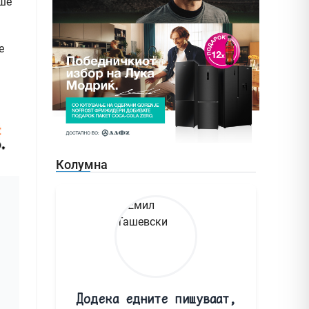
еше
е
Колумна
Додека едните пишуваат,