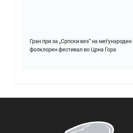
Гран при за „Српски вез“ на меѓународен
фолклорен фестивал во Црна Гора