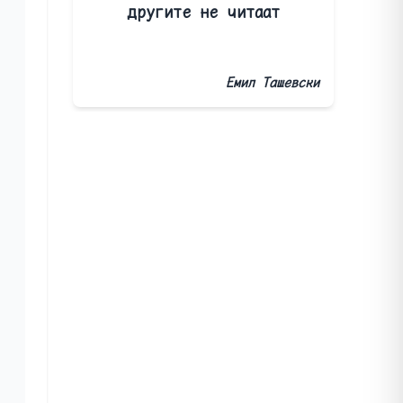
другите не читаат
Емил Ташевски