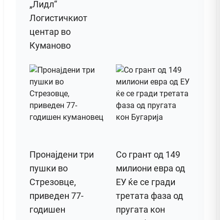
„Лидл“
Логистичкиот
центар во
Куманово
Пронајдени три
Со грант од 149
пушки во
милиони евра од
Стрезовце,
ЕУ ќе се гради
приведен 77-
третата фаза од
годишен
пругата кон