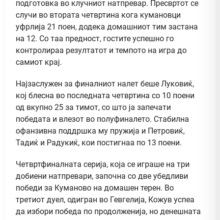
подготовка во клучниот натпревар. Пресвртот се
случи во втората четвртина кога кумановци
уфрлија 21 поен, додека домашниот тим застана
на 12. Со таа предност, гостите успешно го
контролираа резултатот и темпото на игра до
самиот крај.
Најзаслужен за финалниот налет беше Луковиќ,
кој блесна во последната четвртина со 10 поени
од вкупно 25 за тимот, со што ја запечати
победата и влезот во полуфиналето. Стабилна
офанзивна поддршка му пружија и Петровиќ,
Тадиќ и Радукиќ, кои постигнаа по 13 поени.
Четвртфиналната серија, која се играше на три
добиени натпревари, започна со две убедливи
победи за Куманово на домашен терен. Во
третиот дуел, одигран во Гевгелија, Кожув успеа
да избори победа по продолженија, но денешната