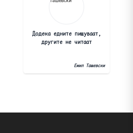
Додека едните пишуваат,
другите не читаат
Емил Ташевски