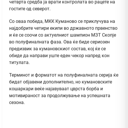
четврта средба ја врати контролата во рацете на
гостите од северот.
Со оваа победа, МКК Куманово се приклучува на
најдобрите четири екипи во државното првенство
и ќе се соочи со актуелниот шампион МЗТ Скопје
во полуфиналната фаза. Ова ќе биде сериозен
предизвик за кумановскиот состав, кој ќе се
обиде да направи уште еден чекор напред кон
титулата.
Терминот и форматот на полуфиналната серија ќе
бидат објавени дополнително, но кумановските
кошаркари веќе најавуваат цврста борба и
мотивираност за продолжување на успешната
сезона.