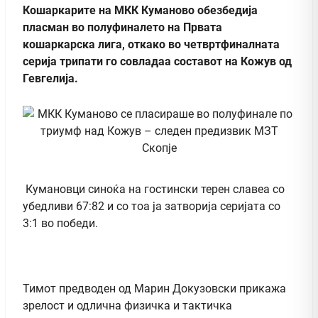
Кошаркарите на МКК Куманово обезбедија
пласман во полуфиналето на Првата
кошаркарска лига, откако во четвртфиналната
серија трипати го совладаа составот на Кожув од
Гевгелија.
Кумановци синоќа на гостински терен славеа со
убедливи 67:82 и со тоа ја затворија серијата со
3:1 во победи.
Тимот предводен од Марин Докузовски прикажа
зрелост и одлична физичка и тактичка