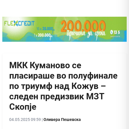
МКК Куманово се
пласираше во полуфинале
по триумф над Кожув –
следен предизвик МЗТ
Скопје
04.05.2025 09:59 |
Оливера Пешевска