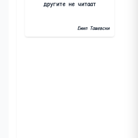
другите не читаат
Емил Ташевски