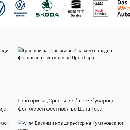
Гран при за „Српски вез“ на меѓународен
ија
фолклорен фестивал во Црна Гора