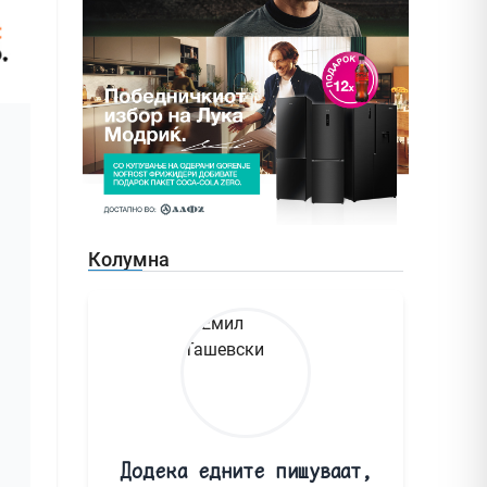
Колумна
Додека едните пишуваат,