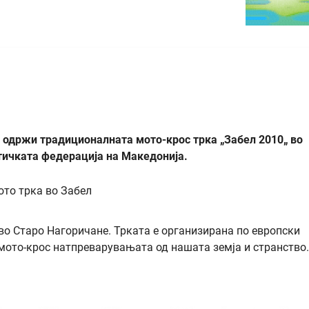
 одржи традиционалната мото-крос трка „Забел 2010„ во
тичката федерација на Македонија.
во Старо Нагоричане. Трката е организирана по европски
мото-крос натпреварувањата од нашата земја и странство.