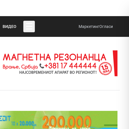
☰
ВИДЕО
Маркетинг
Огласи