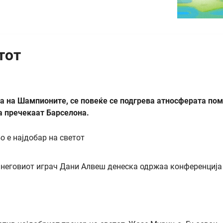
тот
а на Шампионите, се повеќе се подгрева атносферата пом
а пречекаат Барселона.
и неговиот играч Дани Алвеш денеска одржаа конференција