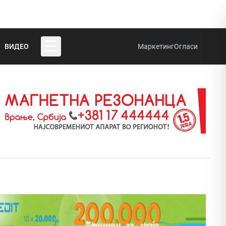
☰
ВИДЕО
Маркетинг
Огласи