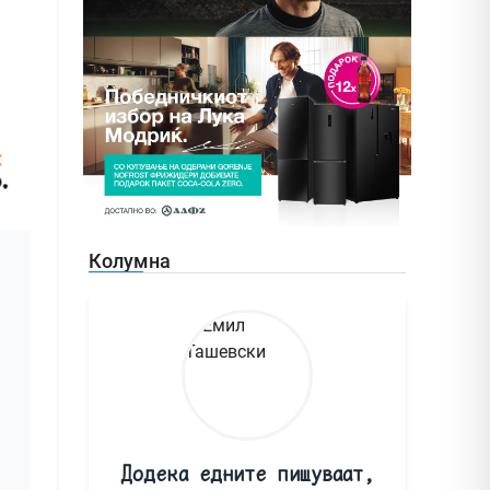
Колумна
Додека едните пишуваат,