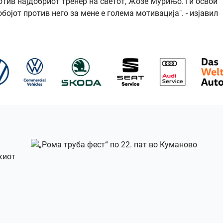
отив најдобриот тренер на светот, Жозе Мурињо. Ги освои
обојот против него за мене е голема мотивација". - изјавил