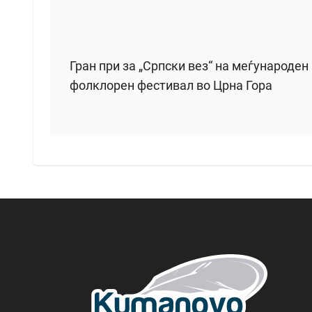
Гран при за „Српски вез“ на меѓународен
фолклорен фестивал во Црна Гора