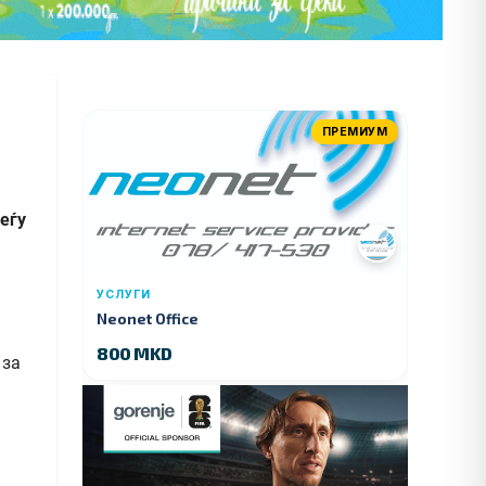
ПРЕМИУМ
еѓу
УСЛУГИ
Neonet Office
800 MKD
 за