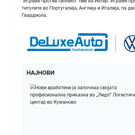
"Играме против силниот тим на Интер. Играме пр
титулите во Португалија, Англија и Италија, па дв
Гвардиола.
НАЈНОВИ