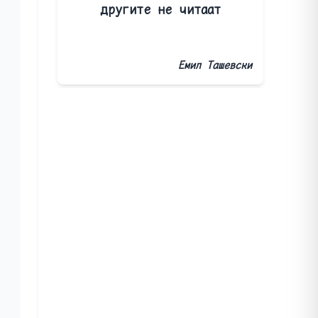
другите не читаат
Емил Ташевски