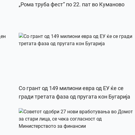
„Рома труба фест“ по 22. пат во Куманово
Со грант од 149 милиони евра од ЕУ ќе се
гради третата фаза од пругата кон Бугарија