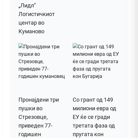
„Лидл“
Логистичкиот
центар во
Куманово
Пронајдени три
Со грант од 149
пушки во
милиони евра од
Стрезовце,
ЕУ ќе се гради
приведен 77-
третата фаза од
годишен
пругата кон