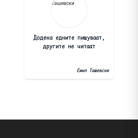
Додека едните пишуваат,
другите не читаат
Емил Ташевски