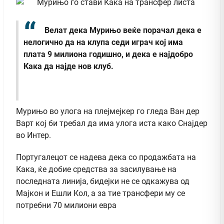
Велат дека Мурињо веќе порачал дека е
нелогично да на клупа седи играч кој има
плата 9 милиона годишно, и дека е најдобро
Кака да најде нов клуб.
Мурињо во улога на плејмејкер го гледа Ван дер
Варт кој би требал да има улога иста како Снајдер
во Интер.
Португалецот се надева дека со продажбата на
Кака, ќе добие средства за засилување на
последната линија, бидејки не се одкажува од
Мајкон и Ешли Кол, а за тие трансфери му се
потребни 70 милиони евра