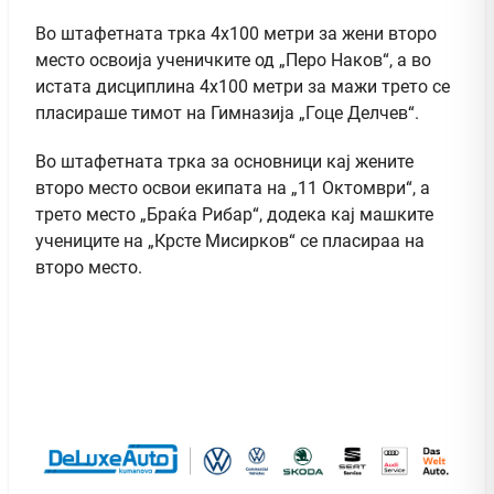
Во штафетната трка 4х100 метри за жени второ
место освоија ученичките од „Перо Наков“, а во
истата дисциплина 4х100 метри за мажи трето се
пласираше тимот на Гимназија „Гоце Делчев“.
Во штафетната трка за основници кај жените
второ место освои екипата на „11 Октомври“, а
трето место „Браќа Рибар“, додека кај машките
учениците на „Крсте Мисирков“ се пласираа на
второ место.