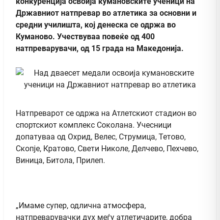
конкуренција освоија кумановските ученици на
Државниот натпревар во атлетика за основни и
средни училишта, кој денеска се одржа во
Куманово. Учествуваа повеќе од 400
натпреварувачи, од 15 града на Македонија.
Натпреварот се одржа на Атлетскиот стадион во
спортскиот комплекс Соколана. Учесници
допатуваа од Охрид, Велес, Струмица, Тетово,
Скопје, Кратово, Свети Николе, Делчево, Пехчево,
Виница, Битола, Прилеп.
„Имаме супер, одлична атмосфера,
натпреварувачки дух меѓу атлетичарите, добра