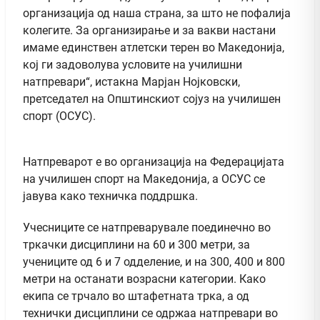
организација од наша страна, за што не пофалија
колегите. За организирање и за вакви настани
имаме единствен атлетски терен во Македонија,
кој ги задоволува условите на училишни
натпревари“, истакна Марјан Нојковски,
претседател на Општинскиот сојуз на училишен
спорт (ОСУС).
Натпреварот е во организација на Федерацијата
на училишен спорт на Македонија, а ОСУС се
јавува како техничка поддршка.
Учесниците се натпреварувале поединечно во
тркачки дисциплини на 60 и 300 метри, за
учениците од 6 и 7 одделение, и на 300, 400 и 800
метри на останати возрасни категории. Како
екипа се трчало во штафетната трка, а од
технички дисциплини се одржаа натпревари во