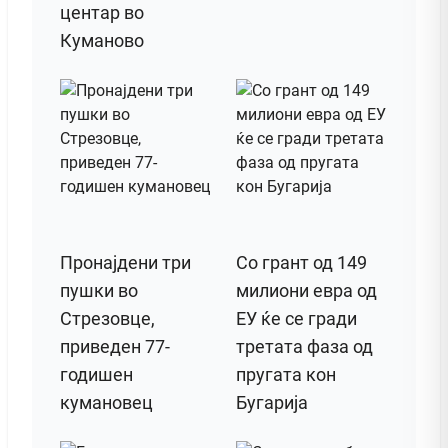
центар во
Куманово
Пронајдени три
Со грант од 149
пушки во
милиони евра од
Стрезовце,
ЕУ ќе се гради
приведен 77-
третата фаза од
годишен
пругата кон
кумановец
Бугарија