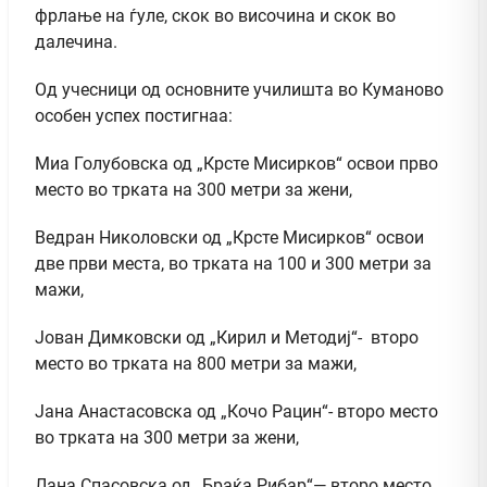
фрлање на ѓуле, скок во височина и скок во
далечина.
Од учесници од основните училишта во Куманово
особен успех постигнаа:
Миа Голубовска од „Крсте Мисирков“ освои прво
место во трката на 300 метри за жени,
Ведран Николовски од „Крсте Мисирков“ освои
две први места, во трката на 100 и 300 метри за
мажи,
Јован Димковски од „Кирил и Методиј“- второ
место во трката на 800 метри за мажи,
Јана Анастасовска од „Кочо Рацин“- второ место
во трката на 300 метри за жени,
Лана Спасовска од „Браќа Рибар“— второ место