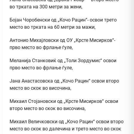
во трката на 300 метри за жени,
Бојан Чоробенски од „Кочо Рацин“- освои трето
место во трката на 60 метри за мажи,
Антонио Михајловски од ОУ „Крсте Мисирков“-
прво место во фрлање ѓуле,
Меланија Станковиќ од „Толи Зордумис“ освои
прво место во фрлање ѓуле,
Јана Анастасовска од „Кочо Рацин“ освои второ
место во скок во височина,
Михаил Стојановски од „Крсте Мисирков“ освои
второ место во скок во височина,
Михаил Величковски од „Кочо Рацин“ освои второ
место во скок во далечина и трето место во скок