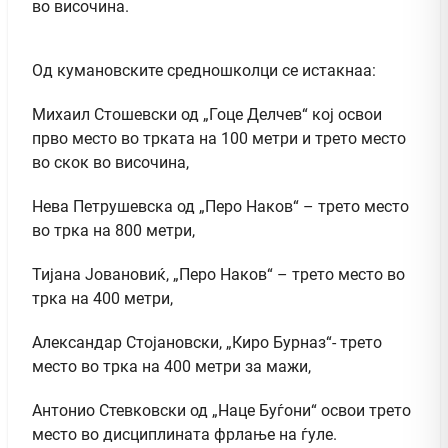
во височина.
Од кумановските средношколци се истакнаа:
Михаил Стошевски од „Гоце Делчев“ кој освои
прво место во трката на 100 метри и трето место
во скок во височина,
Нева Петрушевска од „Перо Наков“ – трето место
во трка на 800 метри,
Тијана Јовановиќ, „Перо Наков“ – трето место во
трка на 400 метри,
Александар Стојановски, „Киро Бурназ“- трето
место во трка на 400 метри за мажи,
Антонио Стевковски од „Наце Буѓони“ освои трето
место во дисциплината фрлање на ѓуле.