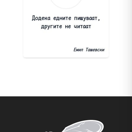
Додека едните пишуваат,
другите не читаат
Емил Ташевски