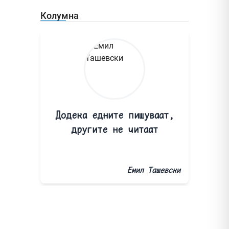
Колумна
Додека едните пишуваат,
другите не читаат
Емил Ташевски