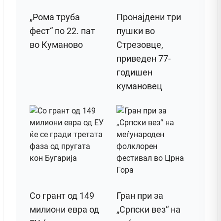
„Рома труба
Пронајдени три
фест“ по 22. пат
пушки во
во Куманово
Стрезовце,
приведен 77-
годишен
кумановец
Со грант од 149
Гран при за
милиони евра од
„Српски вез“ на