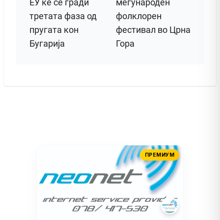
ЕУ ќе се гради
меѓународен
третата фаза од
фолклорен
пругата кон
фестивал во Црна
Бугарија
Гора
ПРЕМИУМ