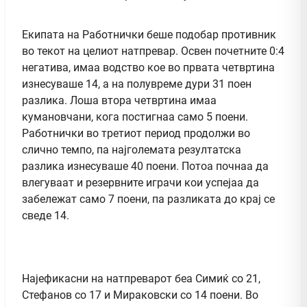
Екипата на Работнички беше подобар противник
во текот на целиот натпревар. Освен почетните 0:4
негатива, имаа водство кое во првата четвртина
изнесуваше 14, а на полувреме дури 31 поен
разлика. Лоша втора четвртина имаа
кумановчани, кога постигнаа само 5 поени.
Работнички во третиот период продолжи во
слично темпо, па најголемата резултатска
разлика изнесуваше 40 поени. Потоа почнаа да
влегуваат и резервните играчи кои успејаа да
забележат само 7 поени, па разликата до крај се
сведе 14.
Најефикасни на натпреварот беа Симиќ со 21,
Стефанов со 17 и Мираковски со 14 поени. Во