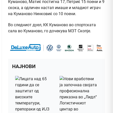
Куманово, Матиќ постигна 17, Петриќ 15 поени и 9
скока, а одличен настап имаше и младиот играч
на Куманово Нинковиќ со 10 поени.
Во следниот дуел, КК Куманово во спортската
сала во Куманово, го дочекува МЗТ Скопје.
НАЈНОВИ