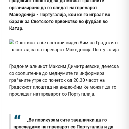
Градскиот плоштад за да можат граѓаните
организирано да го следат натпреварот
Македонија - Португалија, кои ќе го играат во
бараж за Светското првенство во фудбал во
Катар.
Градоначалникот Максим Димитриевски, денеска
со соопштение до медиумите ги информира
граѓаните утре со почеток од 20.30 часот на
Градскиот плоштад на видео-бим ќе можат да го
проследат натпреварот со Португалија.
„Ве повикувам сите заеднички да го
проследиме натпреварот со Португалија и да