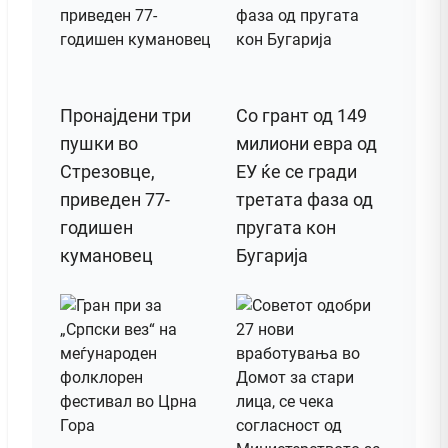
Пронајдени три
Со грант од 149
пушки во
милиони евра од
Стрезовце,
ЕУ ќе се гради
приведен 77-
третата фаза од
годишен
пругата кон
кумановец
Бугарија