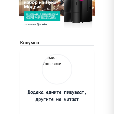
Колумна
Додека едните пишуваат,
другите не читаат