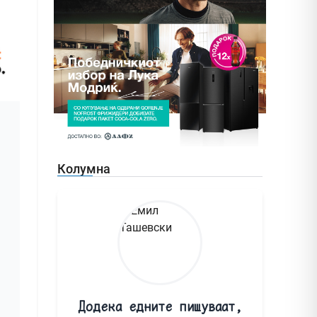
Колумна
Додека едните пишуваат,