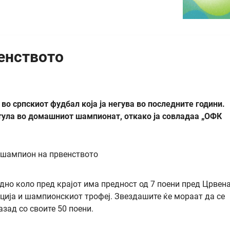
енството
о српскиот фудбал која ја негува во последните години.
итула во домашниот шампионат, откако ја совладаа „ОФК
едно коло пред крајот има предност од 7 поени пред Црвен
иција и шампионскиот трофеј. Звездашите ќе мораат да се
азад со своите 50 поени.