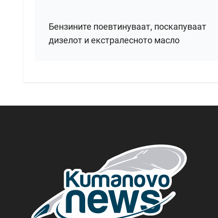
Бензините поевтинуваат, поскапуваат
дизелот и екстралесното масло