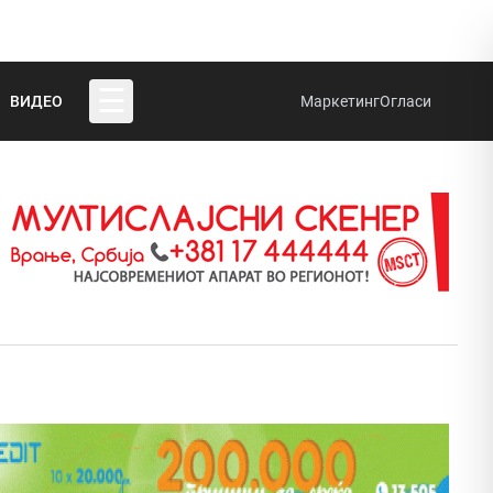
☰
ВИДЕО
Маркетинг
Огласи