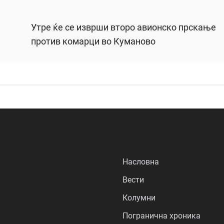
Утре ќе се изврши второ авионско прскање
против комарци во Куманово
Насловна
Вести
Колумни
Погранична хроника