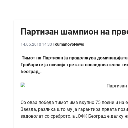
Партизан шампион на прв
14.05.2010 14:33 |
KumanovoNews
Тимот на Партизан ја продолжува доминацијата в
Гробарите ја освоија третата последователна т
Београд„.
Со оваа победа тимот има вкупно 75 поени и на 
Звезда, разлика што му ја гарантира првата поз
задоволат со среброто, а „ОФК Београд е далку н