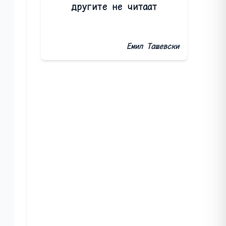
другите не читаат
Емил Ташевски