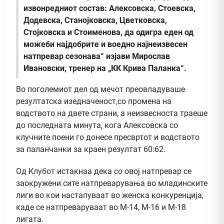
извонредниот состав: Алексовска, Стоевска,
Додевска, Станојковска, Цветковска,
Стојковска и Стоименова, да одигра еден од
можеби најдобрите и воедно најнеизвесен
натпревар сезонава“ изјави Мирослав
Ивановски, тренер на „КК Крива Паланка“.
Во поголемиот дел од мечот преовладуваше
резултатска изедначеност,со промена на
водството на двете страни, а неизвесноста траеше
до последната минута, кога Алексовска со
клучните поени го донесе пресвртот и водството
за паланчанки за краен резултат 60:62.
Од Клубот истакнаа дека со овој натпревар се
заокружени сите натпреварувања во младинските
лиги во кои настапуваат во женска конкуренција,
каде се натпреваруваат во М-14, М-16 и М-18
лигата.