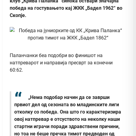
клуб „Крива Паланка“ синоќа оствари значајна
победа на гостувањето кај ЖКК „Бадел 1962“ во
Скопје.
Паланчанки беа подобри во финишот на
натпреварот и направија пресврт за конечни
60:62.
„Нема подобар начин да се заврши
првиот дел од сезоната во младинските лиги
отколку со победа. Она што го карактеризира
овој натпревар е отсуството на неколку наши
стартни играчи поради здравствени причини,
но тоа не беше пречка тимот предводен од