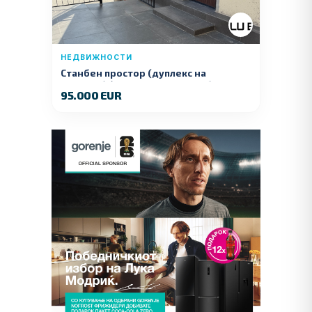
НЕДВИЖНОСТИ
Станбен простор (дуплекс на
продажба) – Ул. Стојан Арсов бр. 1,
95.000 EUR
Куманово