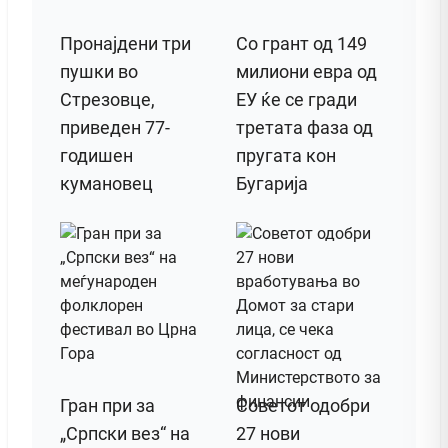
Пронајдени три
Со грант од 149
пушки во
милиони евра од
Стрезовце,
ЕУ ќе се гради
приведен 77-
третата фаза од
годишен
пругата кон
кумановец
Бугарија
Гран при за
Советот одобри
„Српски вез“ на
27 нови