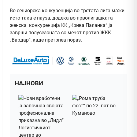
Во сениорска конкуренција во третата лига мажи
исто така е пауза, додека во прволигашката
женска конкуренција КК „Крива Паланка“ ја
заврши полусезоната со мечот против ЖКК
„Вардар“, каде претрпеа пораз.
НАЈНОВИ