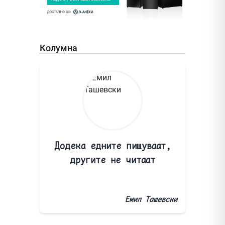
Колумна
Додека едните пишуваат,
другите не читаат
Емил Ташевски