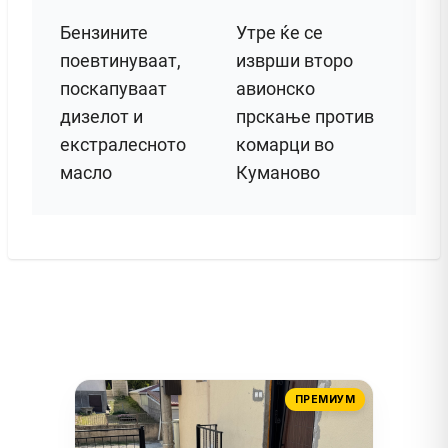
Бензините
Утре ќе се
поевтинуваат,
изврши второ
поскапуваат
авионско
дизелот и
прскање против
екстралесното
комарци во
масло
Куманово
ПРЕМИУМ