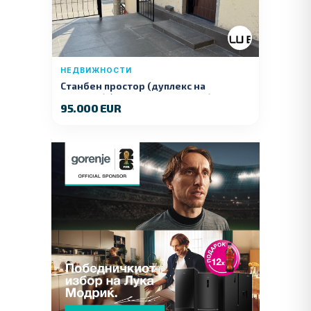
НЕДВИЖНОСТИ
Станбен простор (дуплекс на
продажба) – Ул. Стојан Арсов бр. 1,
95.000 EUR
Куманово