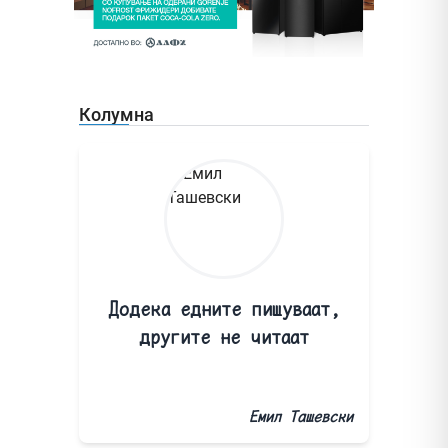
Колумна
Додека едните пишуваат,
другите не читаат
Емил Ташевски