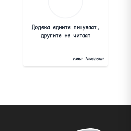
Додека едните пишуваат,
другите не читаат
Емил Ташевски