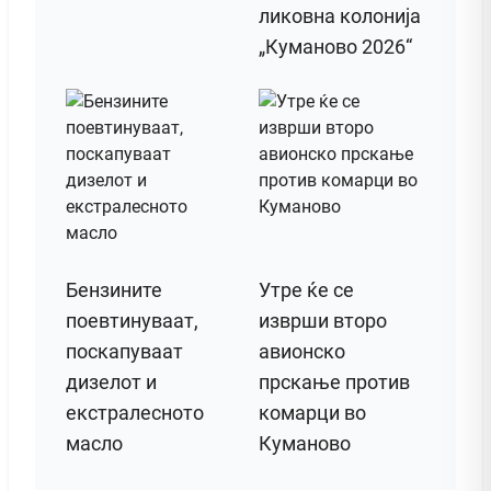
ликовна колонија
„Куманово 2026“
Бензините
Утре ќе се
поевтинуваат,
изврши второ
поскапуваат
авионско
дизелот и
прскање против
екстралесното
комарци во
масло
Куманово