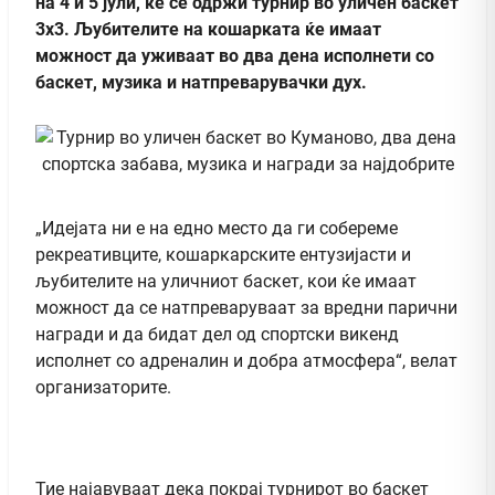
на 4 и 5 јули, ќе се одржи турнир во уличен баскет
3х3. Љубителите на кошарката ќе имаат
можност да уживаат во два дена исполнети со
баскет, музика и натпреварувачки дух.
„Идејата ни е на едно место да ги собереме
рекреативците, кошаркарските ентузијасти и
љубителите на уличниот баскет, кои ќе имаат
можност да се натпреваруваат за вредни парични
награди и да бидат дел од спортски викенд
исполнет со адреналин и добра атмосфера“, велат
организаторите.
Тие најавуваат дека покрај турнирот во баскет