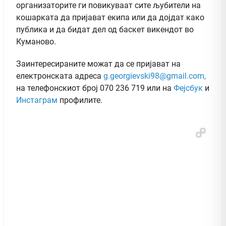
организаторите ги повикуваат сите љубители на
кошарката да пријават екипа или да дојдат како
публика и да бидат дел од баскет викендот во
Куманово.
Заинтересираните можат да се пријават на
електронската адреса
g.georgievski98@gmail.com
,
на телефонскиот број 070 236 719 или на
Фејсбук
и
Инстаграм
профилите.