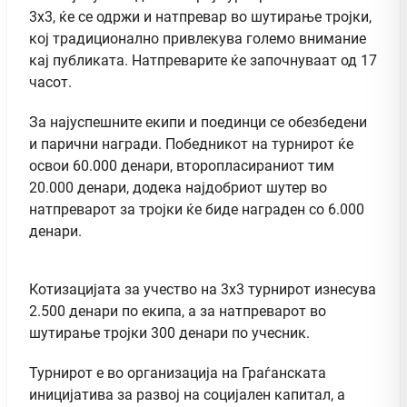
3х3, ќе се одржи и натпревар во шутирање тројки,
кој традиционално привлекува големо внимание
кај публиката. Натпреварите ќе започнуваат од 17
часот.
За најуспешните екипи и поединци се обезбедени
и парични награди. Победникот на турнирот ќе
освои 60.000 денари, второпласираниот тим
20.000 денари, додека најдобриот шутер во
натпреварот за тројки ќе биде награден со 6.000
денари.
Котизацијата за учество на 3х3 турнирот изнесува
2.500 денари по екипа, а за натпреварот во
шутирање тројки 300 денари по учесник.
Турнирот е во организација на Граѓанската
иницијатива за развој на социјален капитал, а