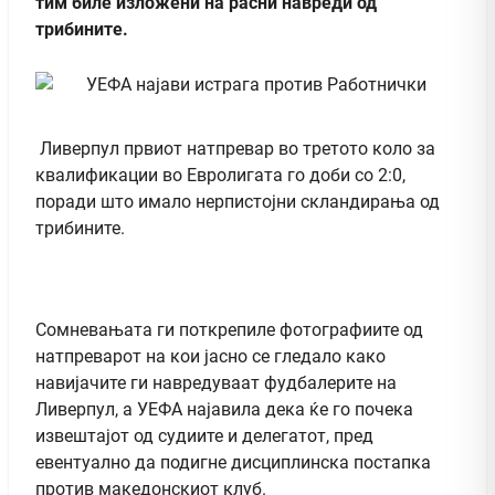
тим биле изложени на расни навреди од
трибините.
Ливерпул првиот натпревар во третото коло за
квалификации во Евролигата го доби со 2:0,
поради што имало нерпистојни скландирања од
трибините.
Сомневањата ги поткрепиле фотографиите од
натпреварот на кои јасно се гледало како
навијачите ги навредуваат фудбалерите на
Ливерпул, а УЕФА најавила дека ќе го почека
извештајот од судиите и делегатот, пред
евентуално да подигне дисциплинска постапка
против македонскиот клуб.