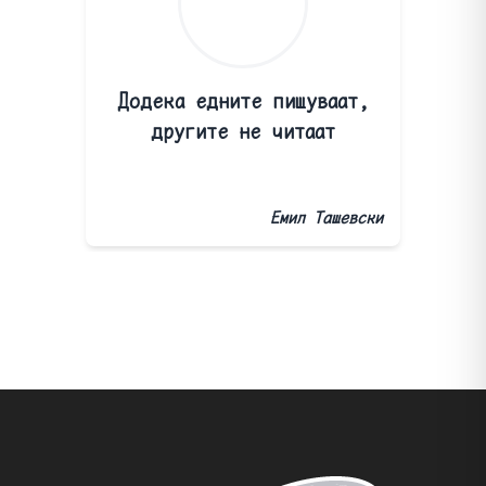
Додека едните пишуваат,
другите не читаат
Емил Ташевски