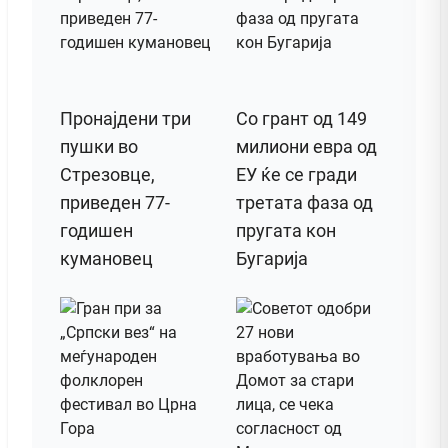
Пронајдени три
Со грант од 149
пушки во
милиони евра од
Стрезовце,
ЕУ ќе се гради
приведен 77-
третата фаза од
годишен
пругата кон
кумановец
Бугарија