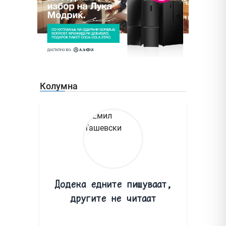
Колумна
Додека едните пишуваат,
другите не читаат