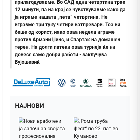
прилагодувавме. Во САД една четвртина трае
12 минути, па на крај се чувствувавме како да
ја играме нашата „пета“ четвртина. Не
игравме три туку четири натпревари. Тоа ни
беше од корист, иако оваа недела играме
против Армани Џинс, и Спартак на домашен
терен. На долги патеки оваа турнеја ќе ни
донесе само добри работи - заклучува
Вујошевиќ
НАЈНОВИ