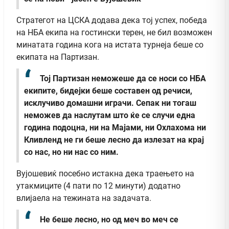
Стратегот на ЦСКА додава дека тој успех, победа
на НБА екипа на гостински терен, не бил возможен
минатата година кога на истата турнеја беше со
екипата на Партизан.
Тој Партизан неможеше да се носи со НБА
екипите, бидејки беше составен од речиси,
исклучиво домашни играчи. Сепак ни тогаш
неможев да наслутам што ќе се случи една
година подоцна, ни на Мајами, ни Охлахома ни
Кливленд не ги беше лесно да излезат на крај
со нас, но ни нас со ним.
Вујошевиќ посебно истакна дека траењето на
утакмиците (4 пати по 12 минути) додатно
влијаела на тежината на задачата.
Не беше лесно, но од меч во меч се