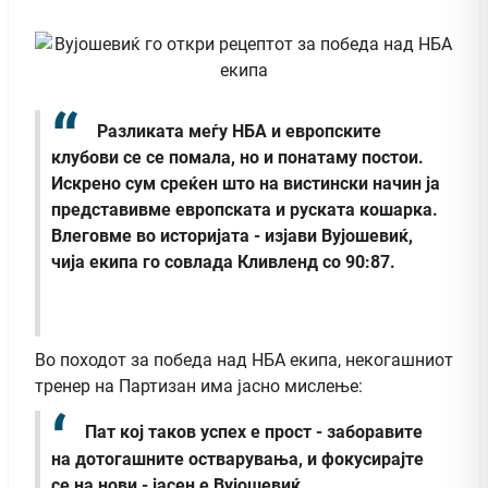
Разликата меѓу НБА и европските
клубови се се помала, но и понатаму постои.
Искрено сум среќен што на вистински начин ја
представивме европската и руската кошарка.
Влеговме во историјата - изјави Вујошевиќ,
чија екипа го совлада Кливленд со 90:87.
Во походот за победа над НБА екипа, некогашниот
тренер на Партизан има јасно мислење:
Пат кој таков успех е прост - заборавите
на дотогашните остварувања, и фокусирајте
се на нови - јасен е Вујошевиќ