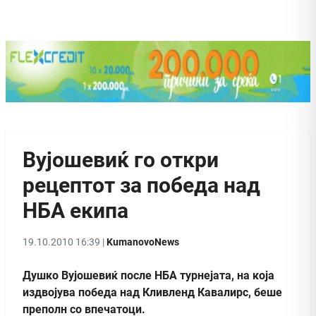
Вујошевиќ го откри
рецептот за победа над
НБА екипа
19.10.2010 16:39 |
KumanovoNews
Душко Вујошевиќ после НБА турнејата, на која
издвојува победа над Кливленд Кавалирс, беше
преполн со впечатоци.