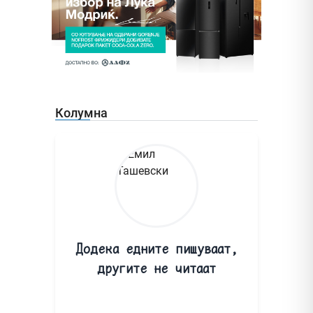
Колумна
Додека едните пишуваат,
другите не читаат