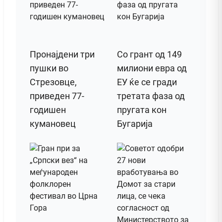
Пронајдени три
Со грант од 149
пушки во
милиони евра од
Стрезовце,
ЕУ ќе се гради
приведен 77-
третата фаза од
годишен
пругата кон
кумановец
Бугарија