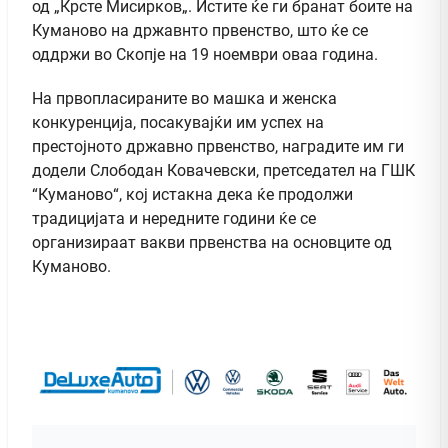
од „Крсте Мисирков„. Истите ќе ги бранат боите на
Куманово на државнто првенство, што ќе се
оддржи во Скопје на 19 ноември оваа година.
На првопласираните во машка и женска
конкуренција, посакувајќи им успех на
престојното државно првенство, наградите им ги
додели Слободан Ковачевски, претседател на ГШК
“Куманово“, кој истакна дека ќе продолжи
традицијата и нередните години ќе се
организираат вакви првенства на основците од
Куманово.