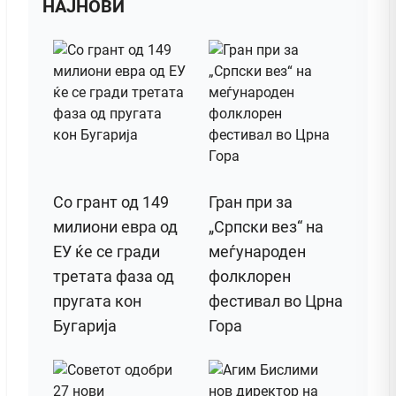
НАЈНОВИ
Со грант од 149
Гран при за
милиони евра од
„Српски вез“ на
ЕУ ќе се гради
меѓународен
третата фаза од
фолклорен
пругата кон
фестивал во Црна
Бугарија
Гора