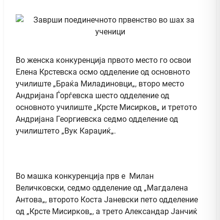
Во женска конкуренција првото место го освои
Елена Крстевска осмо одделение од основното
училиште „Браќа Миладиновци„, второ место
Андријана Ѓорѓевска шесто одделение од
основното училиште „Крсте Мисирков„ и третото
Андријана Георгиевска седмо одделение од
училиштето „Вук Караџиќ„.
Во машка конкуренција прв е Милан
Величковски, седмо одделение од „Магдалена
Антова„, второто Коста Јаневски пето одделение
од „Крсте Мисирков„, а трето Александар Јанчиќ