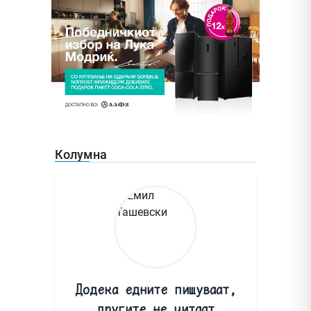
Колумна
Додека едните пишуваат,
другите не читаат