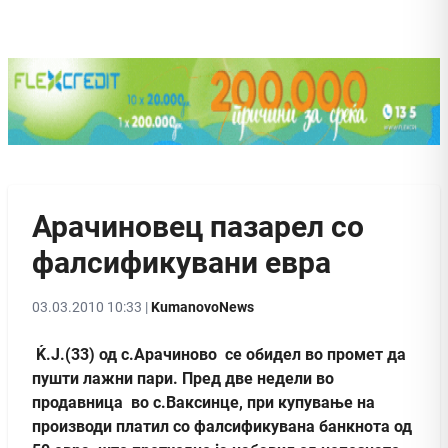
Арачиновец пазарел со
фалсификувани евра
03.03.2010 10:33 |
KumanovoNews
Ќ.Ј.(33) од с.Арачиново се обидел во промет да
пушти лажни пари. Пред две недели во
продавница во с.Ваксинце, при купување на
производи платил со фалсификувана банкнота од