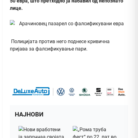
50 евра, што претходно ја набавил од непознато
лице.
Полицијата против него поднесе кривична
пријава за фалсификување пари.
НАЈНОВИ