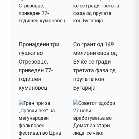
Пронајдени три
Со грант од 149
пушки во
милиони евра од
Стрезовце,
ЕУ ќе се гради
приведен 77-
третата фаза од
годишен
пругата кон
кумановец
Бугарија