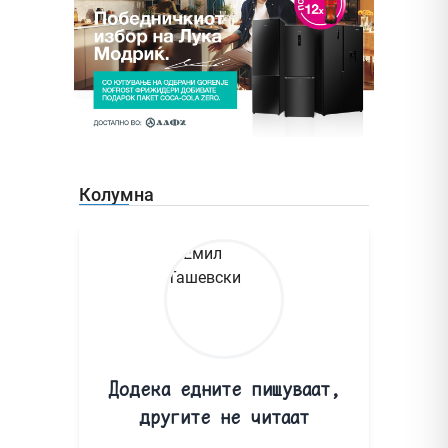
Колумна
Додека едните пишуваат,
другите не читаат