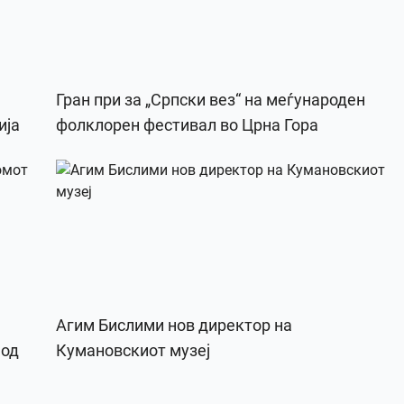
Гран при за „Српски вез“ на меѓународен
ија
фолклорен фестивал во Црна Гора
Агим Бислими нов директор на
 од
Кумановскиот музеј