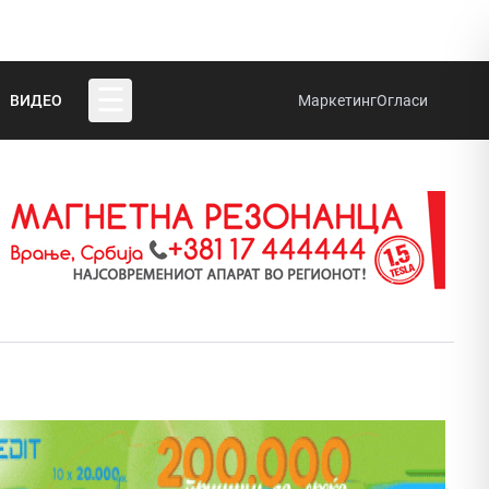
☰
ВИДЕО
Маркетинг
Огласи