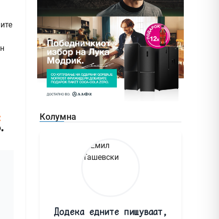
ните
ен
Колумна
Додека едните пишуваат,