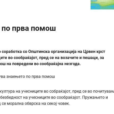
о по прва помош
 соработка со Општинска организација на Црвен крст
ите во сообраќајот, пред се на возачите и пешаци, за
ош на повредени во сообраќајна незгода.
 култура на учесниците во собраќајот, пред се во почитува
 безбедност на учесниците во сообраќајот. Пружањето и
се морална обврска на секој човек.