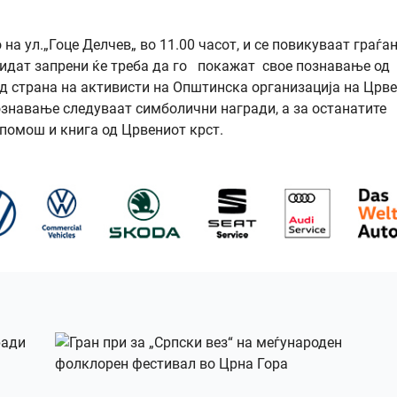
на ул.„Гоце Делчев„ во 11.00 часот, и се повикуваат граѓа
бидат запрени ќе треба да го покажат свое познавање од
д страна на активисти на Општинска организација на Црв
ознавање следуваат симболични награди, а за останатите
 помош и книга од Црвениот крст.