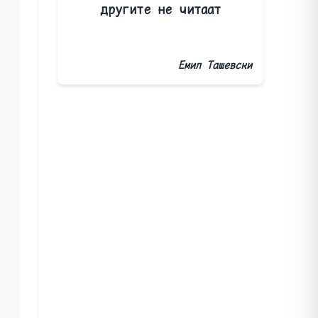
другите не читаат
Емил Ташевски