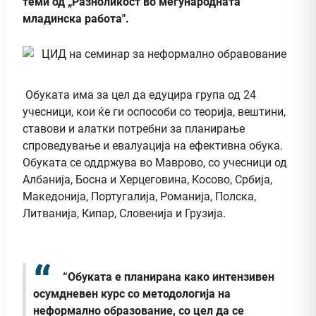
теми од „Разноликост во меѓународната
младинска работа".
Обуката има за цел да едуцира група од 24
учесници, кои ќе ги оспособи со теорија, вештини,
ставови и алатки потребни за планирање
спроведување и евалуација на ефективна обука.
Обуката се оддржува во Маврово, со учесници од
Албанија, Босна и Херцеговина, Косово, Србија,
Македонија, Португалија, Романија, Полска,
Литванија, Кипар, Словенија и Грузија.
“Обуката е планирана како интензивен
осумдневен курс со методологија на
неформално образование, со цел да се