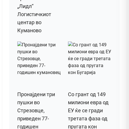
„Лидл“
Логистичкиот
центар во
Куманово
Пронајдени три
Со грант од 149
пушки во
милиони евра од
Стрезовце,
ЕУ ќе се гради
приведен 77-
третата фаза од
годишен
пругата кон