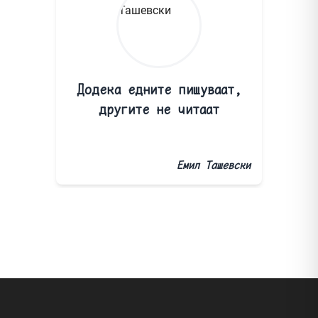
Додека едните пишуваат,
другите не читаат
Емил Ташевски