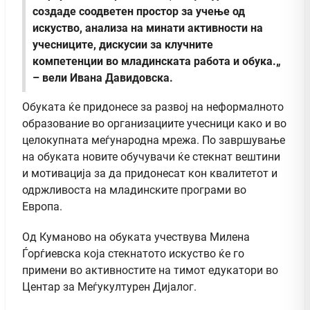
создаде соодветен простор за учење од
искуство, анализа на минати активности на
учесниците, дискусии за клучните
компетенции во младинската работа и обука.„
– вели Ивана Давидовска.
Обуката ќе придонесе за развој на неформалното
образование во организациите учесници како и во
целокупната меѓународна мрежа. По завршување
на обуката новите обучувачи ќе стекнат вештини
и мотивација за да придонесат кон квалитетот и
одржливоста на младинските програми во
Европа.
Од Куманово на обуката учествува Милена
Ѓорѓиевска која стекнатото искуство ќе го
примени во активностите на тимот едукатори во
Центар за Меѓукултурен Дијалог.