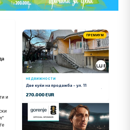
ПРЕМИУМ
да
НЕДВИЖНОСТИ
Две куќи на продажба – ул. 11
Ноември (Наспроти Селман Туризам)
270.000 EUR
ти и
ски
л“
ѓе