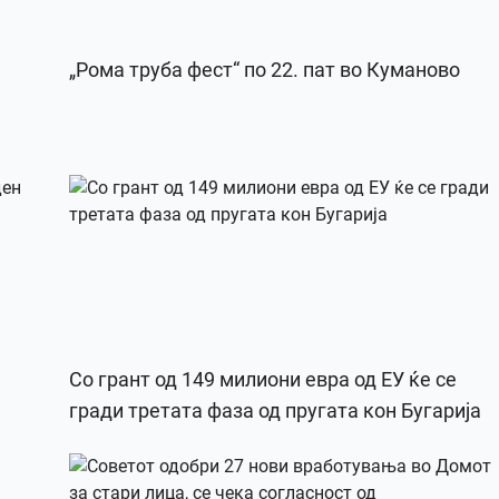
„Рома труба фест“ по 22. пат во Куманово
Со грант од 149 милиони евра од ЕУ ќе се
гради третата фаза од пругата кон Бугарија