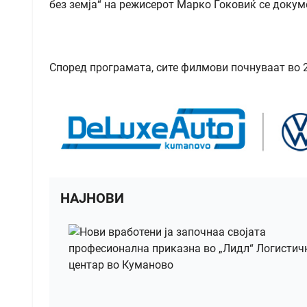
без земја“ на режисерот Марко Ѓоковиќ се докум
Според програмата, сите филмови почнуваат во 20
НАЈНОВИ