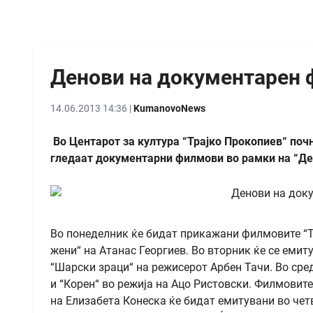
Денови на документарен 
14.06.2013 14:36 |
KumanovoNews
Во Центарот за култура “Трајко Прокопиев“ почн
гледаат документарни филмови во рамки на “Де
Во понеделник ќе бидат прикажани филмовите “Т
жени“ на Атанас Георгиев. Во вторник ќе се еми
“Шарски зраци“ на режисерот Арбен Тачи. Во сре
и “Корен“ во режија на Ацо Ристовски. Филмовит
на Елизабета Конеска ќе бидат емитувани во чет