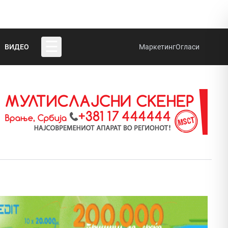
☰
ВИДЕО
Маркетинг
Огласи