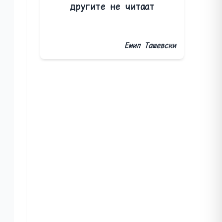
другите не читаат
Емил Ташевски