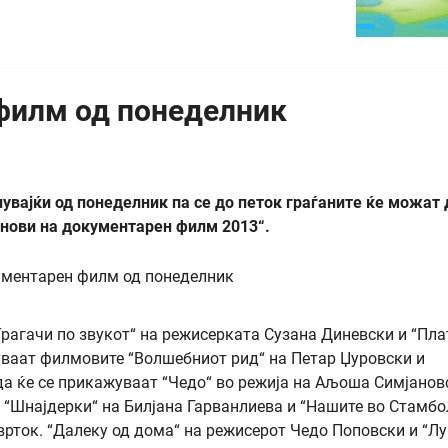
филм од понеделник
увајќи од понеделник па се до петок граѓаните ќе можат 
нови на документарен филм 2013“.
рагачи по звукот“ на режисерката Сузана Диневски и “Пла
туваат филмовите “Волшебниот рид“ на Петар Џуровски и
да ќе се прикажуваат “Чедо“ во режија на Аљоша Симјанов
е “Шнајдерки“ на Билјана Гарванлиева и “Нашите во Стамбо
врток. “Далеку од дома“ на режисерот Чедо Поповски и “Лу