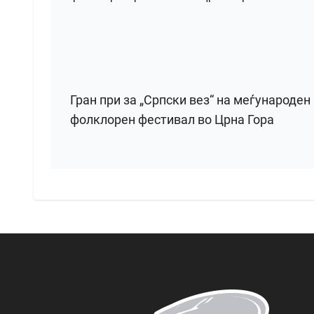
Гран при за „Српски вез“ на меѓународен
фолклорен фестивал во Црна Гора