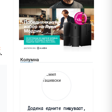
Колумна
Додека едните пишуваат,