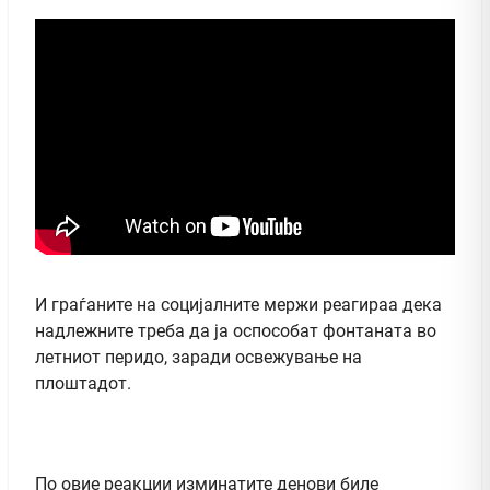
И граѓаните на социјалните мержи реагираа дека
надлежните треба да ја оспособат фонтаната во
летниот перидо, заради освежување на
плоштадот.
По овие реакции изминатите денови биле