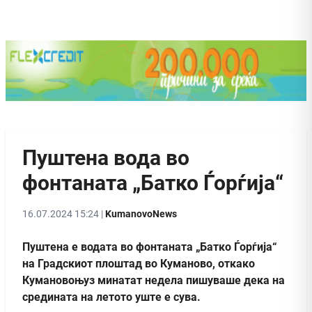
Пуштена вода во
фонтаната „Батко Ѓорѓија“
16.07.2024 15:24 |
KumanovoNews
Пуштена е водата во фонтаната „Батко Ѓорѓија“
на Градскиот плоштад во Куманово, откако
Кумановоњуз минатат недела пишуваше дека на
средината на летото уште е сува.