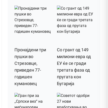
Пронајдени три
Со грант од 149
пушки во
милиони евра од
Стрезовце,
ЕУ ќе се гради
приведен 77-
третата фаза од
годишен
пругата кон
кумановец
Бугарија