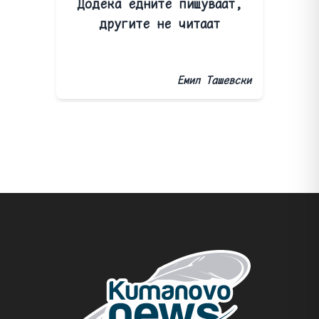
Додека едните пишуваат,
другите не читаат
Емил Ташевски