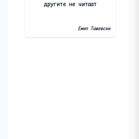
другите не читаат
Емил Ташевски