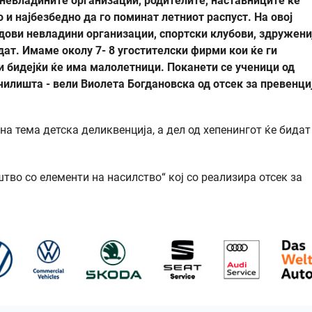
 невладините организации, родителите, наставниците ќе
 и најбезбедно да го поминат летниот распуст. На овој
ндови невладини организации, спортски клубови, здружени
дат. Имаме околу 7- 8 угостителски фирми кои ќе ги
и бидејќи ќе има малолетници. Поканети се ученици од
чилишта - вели Виолета Богдановска од отсек за превенци
на тема детска деликвенција, а дел од хепенингот ќе бидат
тво со елементи на насилство“ кој со реализира отсек за