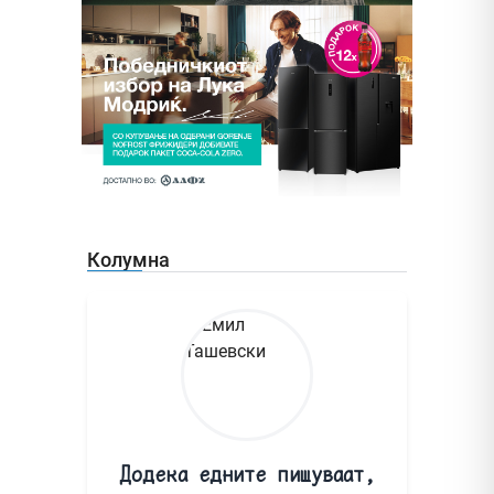
Колумна
Додека едните пишуваат,