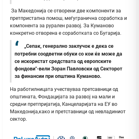
За Македонија се отворени две компоненти за
претпристапна помош, меѓугранична соработка и
компонента за рурален развој. За Куманово
конкретно отворена е соработката со Бугарија.
„Сепак, генерално заклучок е дека се
потребни соодветни обуки со кои ќе може да
се искористат средствата од европските
фондови"-вели Зоран Павловски од Секторот
за финансии при општина Куманово.
На работилницата учествуваа претсавници од
општината, Фондацијата за развој на мали и
средни претпријатија, Канцеларијата на ЕУ во
Македонија,како и претставници од невладиниот
сектор.