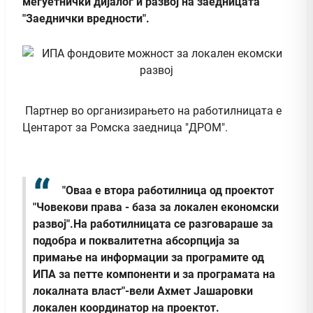
меѓуетнички дијалог и развој на заедницата
"Заеднички вредности".
Партнер во организирањето на работилницата е
Центарот за Ромска заедница "ДРОМ".
"Оваа е втора работилница од проектот
"Човекови права - база за локален економски
развој".На работилницата се разговараше за
подобра и поквалитетна абсорпција за
примање на информации за програмите од
ИПА за петте компоненти и за програмата на
локалната власт"-вели Ахмет Јашаровки
локален координатор на проектот.