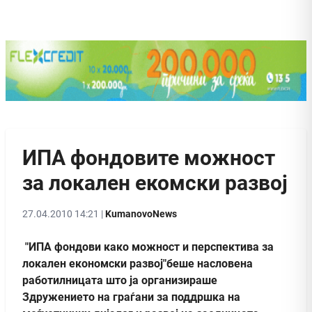
ИПА фондовите можност
за локален екомски развој
27.04.2010 14:21 |
KumanovoNews
"ИПА фондови како можност и перспектива за
локален економски развој"беше насловена
работилницата што ја организираше
Здружението на граѓани за поддршка на