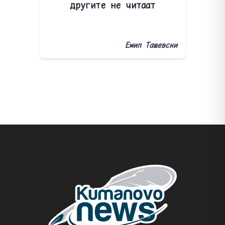
другите не читаат
Емил Ташевски