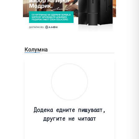
Колумна
Додека едните пишуваат,
другите не читаат