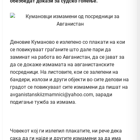
обезбедат докази за судско гонење.
Деновие Куманово е излепено со плакати на кои
се повикуваат граѓаните што дале пари да
заминат на работа во Авганистан, да се јават за
да се докаже измамата на авганистанските
посредници. На листовите, кои се залепени на
бандери, излози и други објекти во сите делови на
градот се повикуваат сите измамени да пишат на
а
vganistanskiizmamnici@yahoo.com
, заради
подигање тужба за измама.
Човекот кој ги излепил плакатите, ни рече дека
сака да ги најде и другите измамени за да има