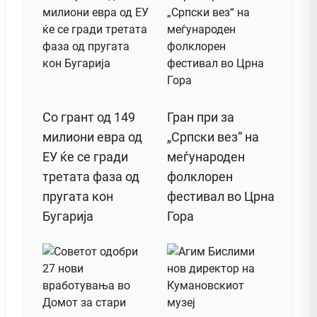
Со грант од 149
Гран при за
милиони евра од
„Српски вез“ на
ЕУ ќе се гради
меѓународен
третата фаза од
фолклорен
пругата кон
фестивал во Црна
Бугарија
Гора