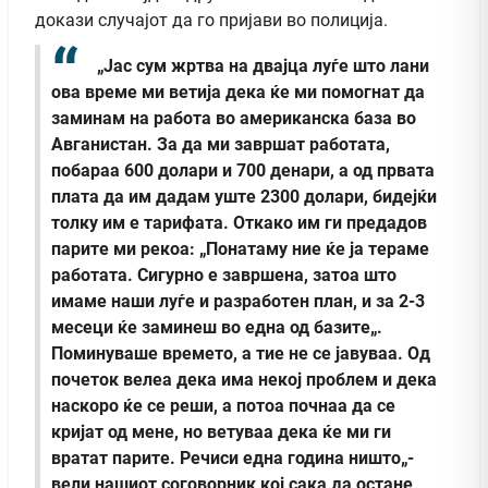
докази случајот да го пријави во полиција.
„Јас сум жртва на двајца луѓе што лани
ова време ми ветија дека ќе ми помогнат да
заминам на работа во американска база во
Авганистан. За да ми завршат работата,
побараа 600 долари и 700 денари, а од првата
плата да им дадам уште 2300 долари, бидејќи
толку им е тарифата. Откако им ги предадов
парите ми рекоа: „Понатаму ние ќе ја тераме
работата. Сигурно е завршена, затоа што
имаме наши луѓе и разработен план, и за 2-3
месеци ќе заминеш во една од базите„.
Поминуваше времето, а тие не се јавуваа. Од
почеток велеа дека има некој проблем и дека
наскоро ќе се реши, а потоа почнаа да се
кријат од мене, но ветуваа дека ќе ми ги
вратат парите. Речиси една година ништо„-
вели нашиот соговорник кој сака да остане