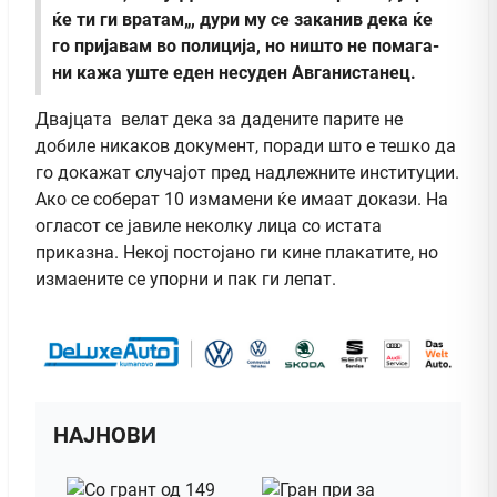
ќе ти ги вратам„, дури му се заканив дека ќе
го пријавам во полиција, но ништо не помага-
ни кажа уште еден несуден Авганистанец.
Двајцата велат дека за дадените парите не
добиле никаков документ, поради што е тешко да
го докажат случајот пред надлежните институции.
Ако се соберат 10 измамени ќе имаат докази. На
огласот се јавиле неколку лица со истата
приказна. Некој постојано ги кине плакатите, но
измаените се упорни и пак ги лепат.
НАЈНОВИ