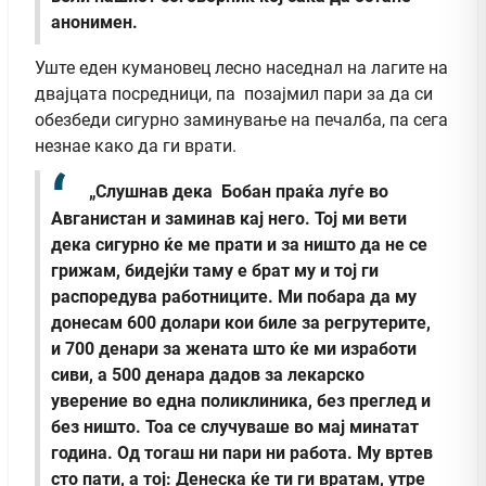
анонимен.
Уште еден кумановец лесно наседнал на лагите на
двајцата посредници, па позајмил пари за да си
обезбеди сигурно заминување на печалба, па сега
незнае како да ги врати.
„Слушнав дека Бобан праќа луѓе во
Авганистан и заминав кај него. Тој ми вети
дека сигурно ќе ме прати и за ништо да не се
грижам, бидејќи таму е брат му и тој ги
распоредува работниците. Ми побара да му
донесам 600 долари кои биле за регрутерите,
и 700 денари за жената што ќе ми изработи
сиви, а 500 денара дадов за лекарско
уверение во една поликлиника, без преглед и
без ништо. Тоа се случуваше во мај минатат
година. Од тогаш ни пари ни работа. Му вртев
сто пати, а тој: Денеска ќе ти ги вратам, утре