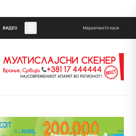
☰
ВИДЕО
Маркетинг
Огласи