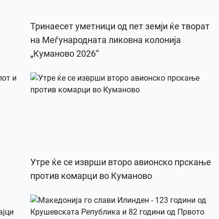
Тринаесет уметници од пет земји ќе творат
на Меѓународната ликовна колонија
„Куманово 2026“
Утре ќе се изврши второ авионско прскање
против комарци во Куманово