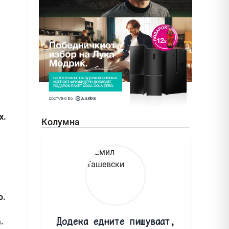
х.
Колумна
о.
Додека едните пишуваат,
.