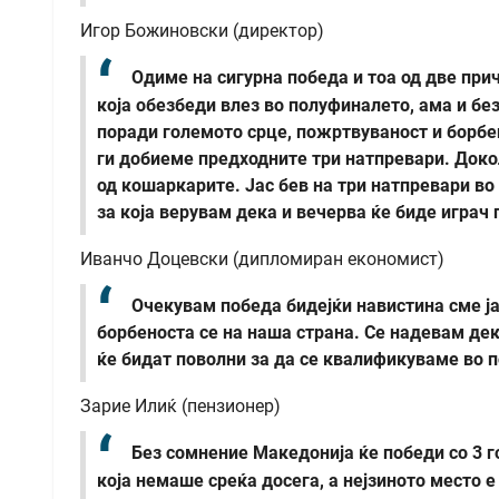
Игор Божиновски (директор)
Одиме на сигурна победа и тоа од две при
која обезбеди влез во полуфиналето, ама и бе
поради големото срце, пожртвуваност и борб
ги добиеме предходните три натпревари. Доко
од кошаркарите. Јас бев на три натпревари во
за која верувам дека и вечерва ќе биде играч
Иванчо Доцевски (дипломиран економист)
Очекувам победа бидејќи навистина сме ја
борбеноста се на наша страна. Се надевам дек
ќе бидат поволни за да се квалификуваме во 
Зарие Илиќ (пензионер)
Без сомнение Македонија ќе победи со 3 г
која немаше среќа досега, а нејзиното место е 