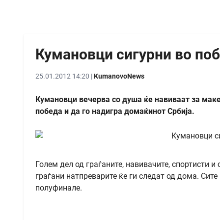
Кумановци сигурни во поб
25.01.2012 14:20 |
KumanovoNews
Кумановци вечерва со душа ќе навиваат за мак
победа и да го надигра домаќинот Србија.
Голем дел од граѓаните, навивачите, спортисти и
граѓани натпреварите ќе ги следат од дома. Сит
полуфинале.