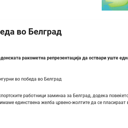
еда во Белград
едонската ракометна репрезентација да оствари уште едн
 спортските работници заминаа за Белград, додека повеќет
е имаме единствена желба црвено-жолтите да се пласираат 