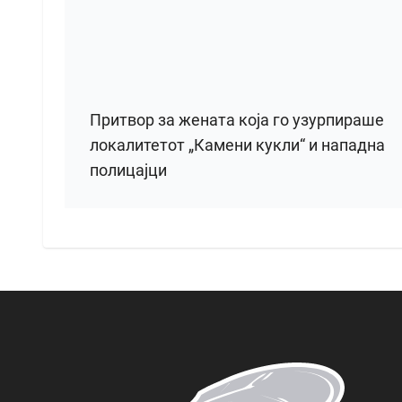
Притвор за жената која го узурпираше
локалитетот „Камени кукли“ и нападна
полицајци