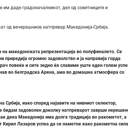
е им даде градоначалникот, дел од советниците и
ат од вечерашниов натпревар Македонија-Србија.
 на македонската репрезентација во полуфиналето. Се
ни приредија огромно задоволство и ја направија горда
грач повеќе и сите зедно ќе славиме уште еден голем успе
инав во белградска Арена, ама во домашна атмосфера со
а Србија, иако според најавите на нивниот селектор,
 ќе бидам задоволен доколку натпреварот заврши нерешен
ае дека Македонија има долга традиција во ракометот, а
 Кирил Лазаров успеа да се наметне како ракометна сила