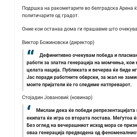
Подршка на ракометарите во белградска Арена ќ
политичарите од градот.
Оние кои останаа дома ги прашавме што очекува
Виктор Божиновски (директор)
Дефинитивно очекувам победа и пласман
работи за златна генерација на момчиња, кои 
целата нација. Публиката и вечерва ќе биде и
Јас поради работните обврски, за жал не зам
моите пријатели ќе го следиме натпреварот.
Стојадин Јовановиќ (новинар)
Мислам дека ќе победи репрезентацијата н
екипата ќе игра со втората постава. Меѓутоа
Без оглед на вечерашниот исход мора се призн
оваа генерација предводена од феноменалниот