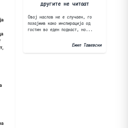
другите не читаат
Овој наслов не е случаен, го
ја
позајмив како инспирација од
гостин во еден подкаст, но...
да
т
Емил Ташевски
т,
а
оа