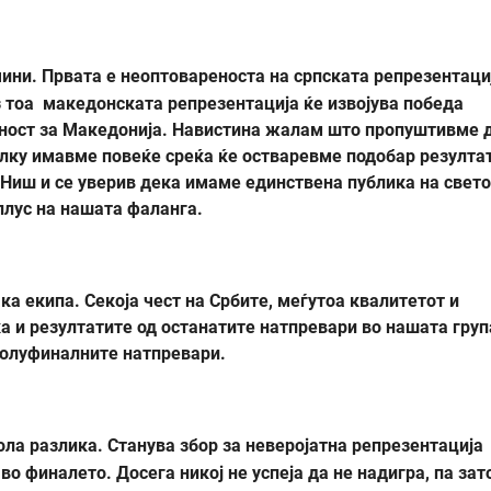
чини. Првата е неоптовареноста на српската репрезентаци
з тоа македонската репрезентација ќе извојува победа
еност за Македонија. Навистина жалам што пропуштивме 
лку имавме повеќе среќа ќе остваревме подобар резулта
 Ниш и се уверив дека имаме единствена публика на свето
 плус на нашата фаланга.
ка екипа. Секоја чест на Србите, меѓутоа квалитетот и
а и резултатите од останатите натпревари во нашата груп
полуфиналните натпревари.
ола разлика. Станува збор за неверојатна репрезентација
во финалето. Досега никој не успеја да не надигра, па зат