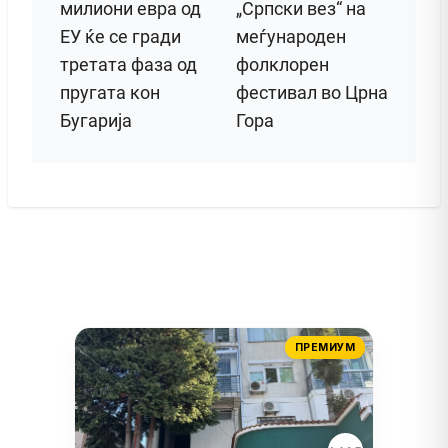
милиони евра од
„Српски вез“ на
ЕУ ќе се гради
меѓународен
третата фаза од
фолклорен
пругата кон
фестивал во Црна
Бугарија
Гора
ПРЕМИУМ