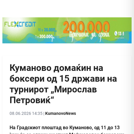
Куманово домаќин на
боксери од 15 држави на
турнирот „Мирослав
Петровиќ“
08.06.2026 14:35 |
KumanovoNews
На Градскиот плоштад во Куманово, од 11 до 13