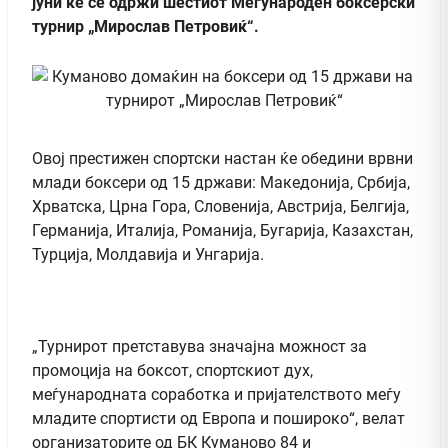
јуни ќе се одржи шестиот Меѓународен боксерски
турнир „Мирослав Петровиќ“.
Овој престижен спортски настан ќе обедини врвни
млади боксери од 15 држави: Македонија, Србија,
Хрватска, Црна Гора, Словенија, Австрија, Белгија,
Германија, Италија, Романија, Бугарија, Казахстан,
Турција, Молдавија и Унгарија.
„Турнирот претставува значајна можност за
промоција на боксот, спортскиот дух,
меѓународната соработка и пријателството меѓу
младите спортисти од Европа и пошироко“, велат
организаторите од БК Куманово 84 и