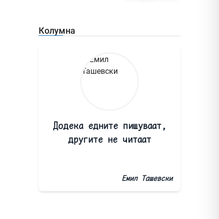
Колумна
Додека едните пишуваат,
другите не читаат
Емил Ташевски