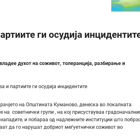
артиите ги осудија инцидентит
владее духот на соживот, толеранција, разбирање и
драчјето на Општината Куманово, денеска во локалната
 на советнички групи , на кој присуствуваа градоначални
а нападите, и побараа од надлежните институции што побрз
каат да го нарушат добриот меѓуетнички соживот во