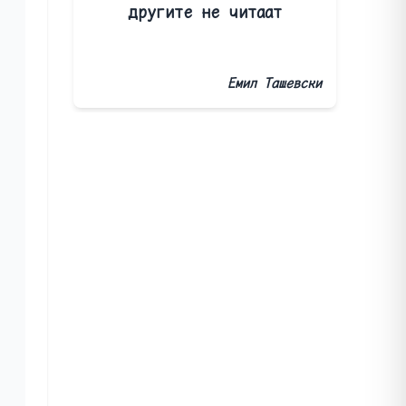
другите не читаат
Емил Ташевски