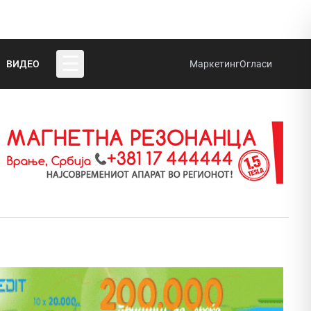
☰
ВИДЕО
Маркетинг
Огласи