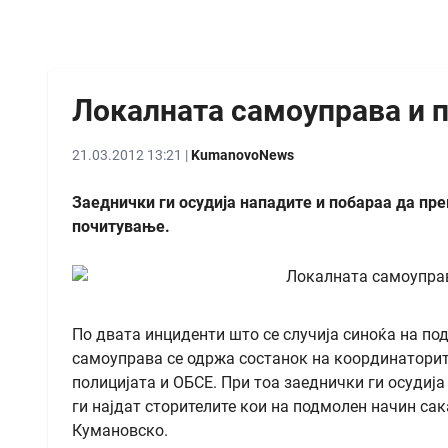
Локалната самоуправа и п
21.03.2012 13:21 |
KumanovoNews
Заеднички ги осудија нападите и побараа да пре
почитување.
По двата инциденти што се случија синоќа на по
самоуправа се одржа состанок на координаторите
полицијата и ОБСЕ. При тоа заеднички ги осудиј
ги најдат сторителите кои на подмолен начин са
Кумановско.