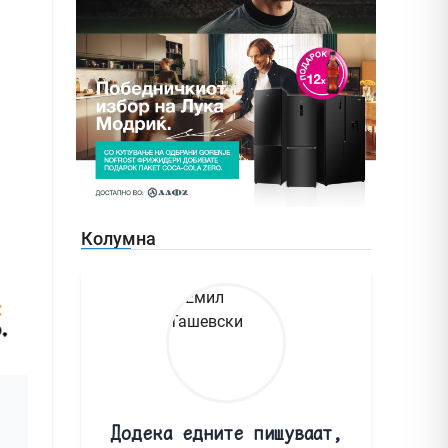
Колумна
Додека едните пишуваат,