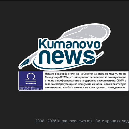
2008 - 2026 kumanovonews.mk - Сите права се за