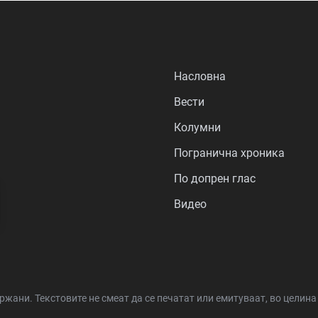
Насловна
Вести
Колумни
Погранична хроника
По допрен глас
Видео
држани.
Текстовите не смеат да се печатат или емитуваат, во целин