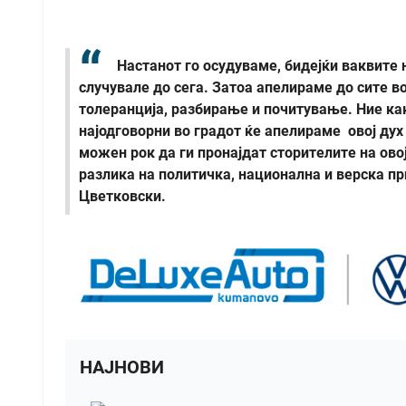
Настанот го осудуваме, бидејќи ваквите 
случувале до сега. Затоа апелираме до сите в
толеранција, разбирање и почитување. Ние ка
најодговорни во градот ќе апелираме овој дух
можен рок да ги пронајдат сторителите на ово
разлика на политичка, национална и верска пр
Цветковски.
НАЈНОВИ