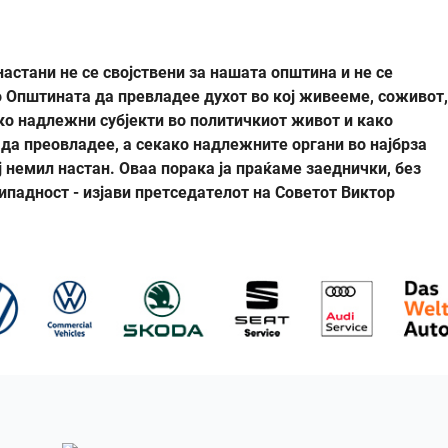
настани не се својствени за нашата општина и не се
о Општината да превладее духот во кој живееме, соживот,
ко надлежни субјекти во политичкиот живот и како
 да преовладее, а секако надлежните органи во најбрза
ј немил настан. Оваа порака ја праќаме заеднички, без
ипадност - изјави претседателот на Советот Виктор