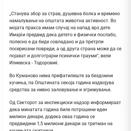
„Станува збор за страв, душевна болка и времено
намалување на општата животна активност. Во
мојата пракса имам случај на напад врз дете.
Имајќи предвид дека детето е физички послабо,
полесно е да биде совладано и да претрпи
посериозни повреди, а од друга страна може да се
појават и долготрајни психички трауми“, вели
Илиевска - Тодоровиќ.
Во Куманово нема прифатилиште за бездомни
кучиња, па Општината секоја година издвојува
средства за нивно заловување и згрижување.
Од Секторот за инспекциски надзор информираат
дека минатата година биле потрошени еден
милион денари, додека оваа година се
предвидени 1,5 милиони денари за третман на
кучињата скитници.