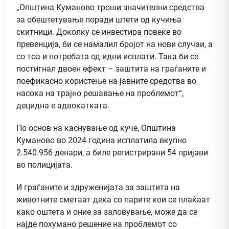
„Општина Куманово троши значителни средства
за обештетување поради штети од кучиња
скитници. Доколку се инвестира повеќе во
превенција, би се намалил бројот на нови случаи, а
со тоа и потребата од идни исплати. Така би се
постигнал двоен ефект – заштита на граѓаните и
поефикасно користење на јавните средства во
насока на трајно решавање на проблемот“,
децидна е адвокатката.
По основ на каснување од куче, Општина
Куманово во 2024 година исплатила вкупно
2.540.956 денари, а биле регистрирани 54 пријави
во полицијата.
И граѓаните и здруженијата за заштита на
животните сметаат дека со парите кои се плаќаат
како оштета и оние за заловување, може да се
најде похумано решение на проблемот со