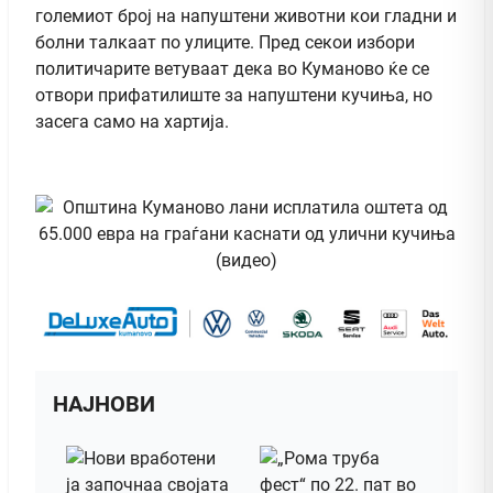
големиот број на напуштени животни кои гладни и
болни талкаат по улиците. Пред секои избори
политичарите ветуваат дека во Куманово ќе се
отвори прифатилиште за напуштени кучиња, но
засега само на хартија.
НАЈНОВИ