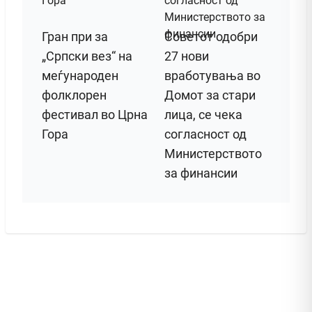
Гран при за
Советот одобри
„Српски вез“ на
27 нови
меѓународен
вработувања во
фолклорен
Домот за стари
фестивал во Црна
лица, се чека
Гора
согласност од
Министерството
за финансии