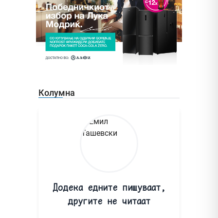
Колумна
Додека едните пишуваат,
другите не читаат