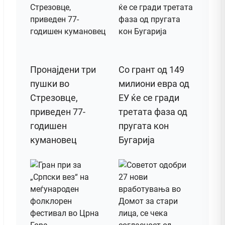
Пронајдени три
Со грант од 149
пушки во
милиони евра од
Стрезовце,
ЕУ ќе се гради
приведен 77-
третата фаза од
годишен
пругата кон
кумановец
Бугарија