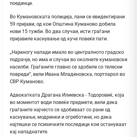
поединци.
Во Кумановската полиција, лани се евидентирани
59 пријави, од кои Општина Куманово добила
нови 15 тужби. Во два случаи, исти граѓани
пријавиле каснување од куче повеќе пати.
„Најмногу напади имало во централното градско
подрачје, но има и случаи во околните кумановски
населби. Граѓаните главно се здобиле со телесни
повреди“, вели Ивана Младеновска, портпарол во
СВР Куманово.
Адвокатката Драгана Илиевска - Тодоровиќ, која
во моментот води повеќе предмети, вели дека
граѓаните најчесто се здобиваат со рани од
каснување, модринки и огреботини, но дека
најтешки се психичките последици кои остануваат
кај нападнатите.