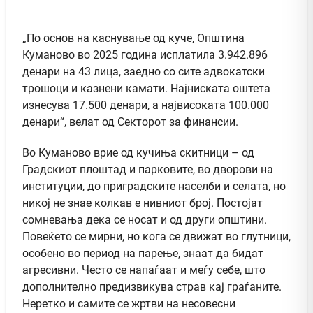
„По основ на каснување од куче, Општина
Куманово во 2025 година исплатила 3.942.896
денари на 43 лица, заедно со сите адвокатски
трошоци и казнени камати. Најниската оштета
изнесува 17.500 денари, а највисоката 100.000
денари“, велат од Секторот за финансии.
Во Куманово врие од кучиња скитници – од
Градскиот плоштад и парковите, во дворови на
институции, до приградските населби и селата, но
никој не знае колкав е нивниот број. Постојат
сомневања дека се носат и од други општини.
Повеќето се мирни, но кога се движат во глутници,
особено во период на парење, знаат да бидат
агресивни. Често се напаѓаат и меѓу себе, што
дополнително предизвикува страв кај граѓаните.
Неретко и самите се жртви на несовесни