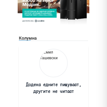
Колумна
Додека едните пишуваат,
другите не читаат