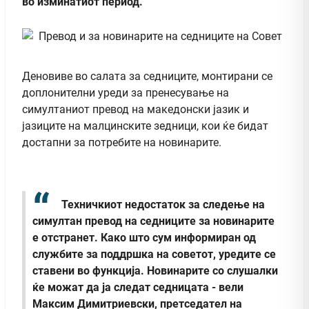
во изминатиот период.
Деновиве во салата за седниците, монтирани се
доплонителни уреди за пренесување на
симултаниот превод на македонски јазик и
јазиците на малцинските зедници, кои ќе бидат
достапни за потребите на новинарите.
Техничкиот недостаток за следење на
симултан превод на седниците за новинарите
е отстранет. Како што сум информиран од
службите за поддршка на советот, уредите се
ставени во функција. Новинарите со слушалки
ќе можат да ја следат седницата - вели
Максим Димитриевски, претседател на