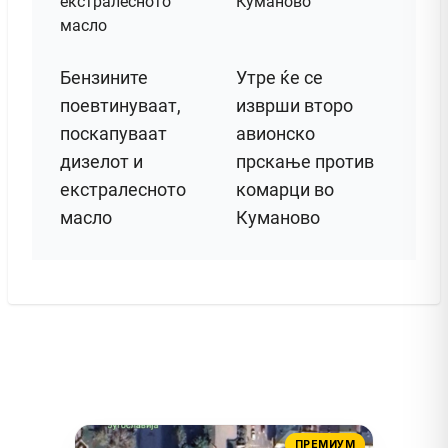
Бензините
Утре ќе се
поевтинуваат,
изврши второ
поскапуваат
авионско
дизелот и
прскање против
екстралесното
комарци во
масло
Куманово
ПРЕМИУМ