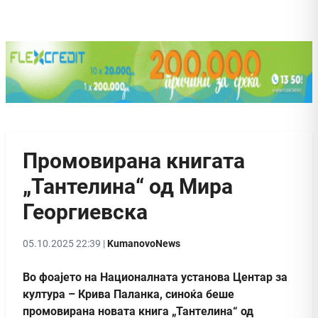
Промовирана книгата
„Тантелина“ од Мира
Георгиевска
05.10.2025 22:39 |
KumanovoNews
Во фоајето на Националната установа Центар за
култура – Крива Паланка, синоќа беше
промовирана новата книга „Тантелина“ од