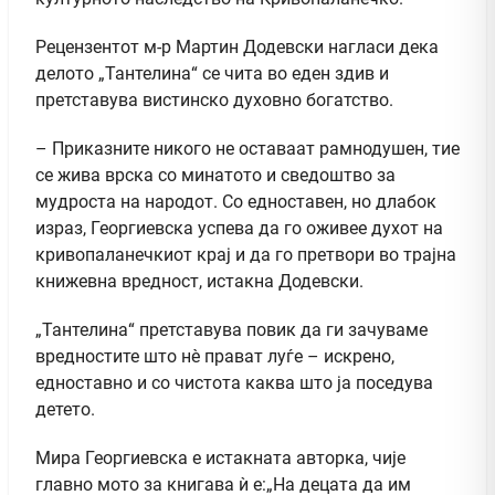
Рецензентот м-р Мартин Додевски нагласи дека
делото „Тантелина“ се чита во еден здив и
претставува вистинско духовно богатство.
– Приказните никого не оставаат рамнодушен, тие
се жива врска со минатото и сведоштво за
мудроста на народот. Со едноставен, но длабок
израз, Георгиевска успева да го оживее духот на
кривопаланечкиот крај и да го претвори во трајна
книжевна вредност, истакна Додевски.
„Тантелина“ претставува повик да ги зачуваме
вредностите што нè прават луѓе – искрено,
едноставно и со чистота каква што ја поседува
детето.
Мира Георгиевска е истакната авторка, чије
главно мото за книгава ѝ е:„На децата да им