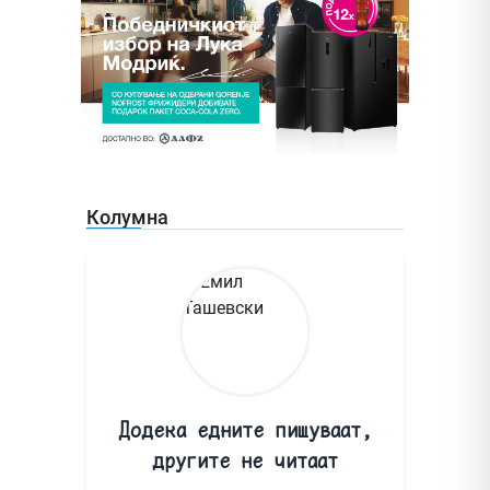
Колумна
Додека едните пишуваат,
другите не читаат