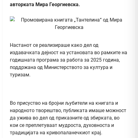
авторката Мира Георгиевска.
Настанот се реализираше како дел од
издавачката дејност на установата во рамките на
годишната програма за работа за 2025 година,
поддржана од Министерството за култура и
туризам.
Во присуство на бројни љубители на книгата и
народното творештво, публиката имаше можност
да ужива во дел од приказните од збирката, во
кои се преплетуваат мудроста, духовноста и
традицијата на кривопаланечкиот крај.