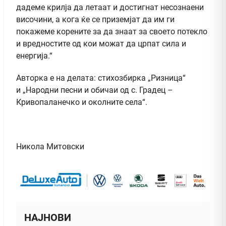
дадеме крилја да летаат и достигнат несознаени
височини, а кога ќе се приземјат да им ги
покажеме корените за да знаат за своето потекло
и вредностите од кои можат да црпат сила и
енергија.“
Авторка е на делата: стихозбирка „Ризница“
и „Народни песни и обичаи од с. Градец –
Кривопаланечко и околните села“.
Никола Митовски
НАЈНОВИ