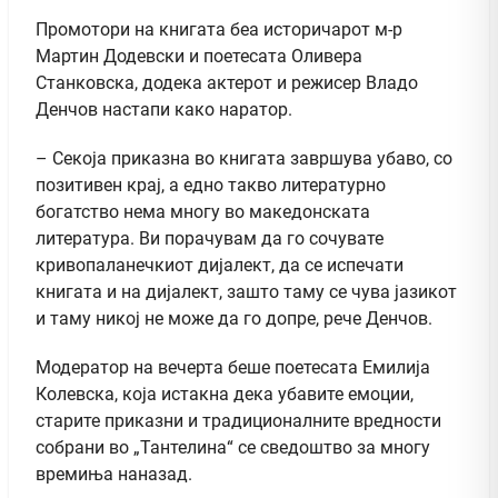
Промотори на книгата беа историчарот м-р
Мартин Додевски и поетесата Оливера
Станковска, додека актерот и режисер Владо
Денчов настапи како наратор.
– Секоја приказна во книгата завршува убаво, со
позитивен крај, а едно такво литературно
богатство нема многу во македонската
литература. Ви порачувам да го сочувате
кривопаланечкиот дијалект, да се испечати
книгата и на дијалект, зашто таму се чува јазикот
и таму никој не може да го допре, рече Денчов.
Модератор на вечерта беше поетесата Емилија
Колевска, која истакна дека убавите емоции,
старите приказни и традиционалните вредности
собрани во „Тантелина“ се сведоштво за многу
времиња наназад.