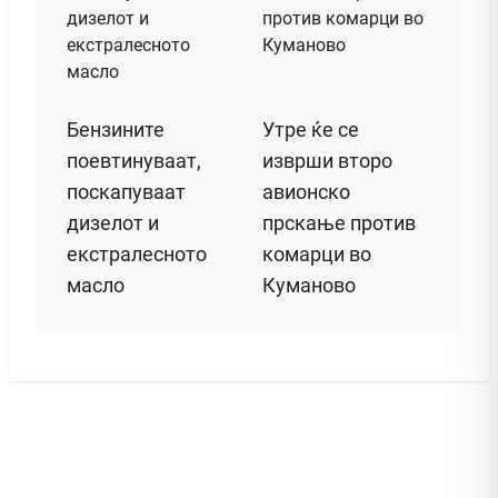
Бензините
Утре ќе се
поевтинуваат,
изврши второ
поскапуваат
авионско
дизелот и
прскање против
екстралесното
комарци во
масло
Куманово