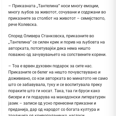
– Приказната „Тантелина“ носи многу емоции,
многу љубов за животот, сочувани и содржани во
приказните за столбот на животот – семејството,
рече Колевска.
Според Оливера Станковска, приказните во
„Тантелина“ се силен крик и порив на љубовта на
авторката, потсетувајќи дека нема ништо
поважно од зачувувањето на сопствените корени.
– Тоа е врвен духовен подарок за сите нас.
Приказните се белег на нешто почувствувано и
доживеано, со кои авторката во минатото не само
што се забавувала, туку и се воспитувала преку
пораките што ги носат. Така, таа ги бруси како
бисери и ги подарува на македонски литературен
јазик – записи од усно пренесени приказни и
преданија, дар од народот со богата култура и
традиција од кривопаланечко, нагласи