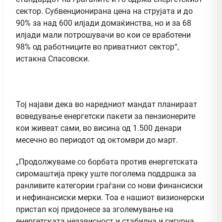
сектор. Субвенционирана цена на струјата и до
90% за над 600 илјади домаќинства, но и за 68
илјади мали потрошувачи во кои се вработени
98% од работниците во приватниот сектор“,
истакна Спасовски.
Тој најави дека во наредниот мандат планираат
воведување енергетски пакети за пензионерите
кои живеат сами, во висина од 1.500 денари
месечно во периодот од октомври до март.
„Продолжуваме со борбата против енергетската
сиромаштија преку уште поголема поддршка за
ранливите категории граѓани со нови финансиски
и нефинансиски мерки. Тоа е нашиот визионерски
пристап кој придонесе за зголемување на
енергетската независност и стабилна и сигурна