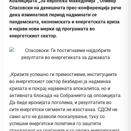
Коалицијата „За европска Македонија“, Оливер
Спасовски на денешната прес-конференција рече
дека изминатиов период надминати се
пандемската, економската и енергетската криза
и најави нови мерки од програмата во
енергетскиот сектор.
„Кризите успешно ги премостивме, институциите
во енергетскиот сектор безбедно ја надминаа
кризата и покрај најавената апокалипса, но и
активната блокада на Собранието од опозицијата.
Да биде иронијата поголема, и резултатите во
сите енергетски сегменти не изостанаа. СДСМ не
само што не дозволи поскапување, туку со
успешни енергетски политики го заштити
стандардот на граѓаните и го одржа енергетскиот