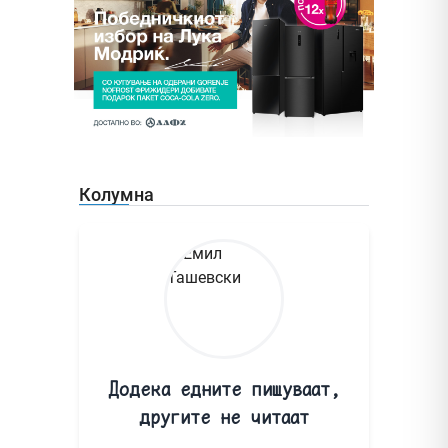
Колумна
Додека едните пишуваат,
другите не читаат