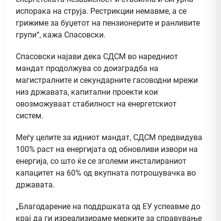
испорака на струја. Рестрикции немавме, а се
грижиме за буџетот на пензионерите и ранливите
групи“, кажа Спасовски.
Спасовски најави дека СДСМ во наредниот
мандат продолжува со доизградба на
магистралните и секундарните гасоводни мрежи
низ државата, капитални проекти кои
овозможуваат стабилност на енергетскиот
систем.
Меѓу целите за идниот мандат, СДСМ предвидува
100% раст на енергијата од обновливи извори на
енергија, со што ќе се зголеми инсталираниот
капацитет на 60% од вкупната потрошувачка во
државата.
„Благодарение на поддршката од ЕУ успеавме до
крај да ги изреализираме мерките за справување