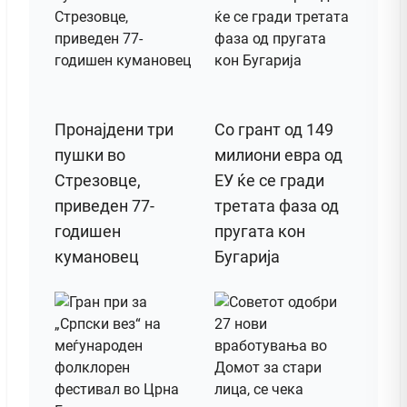
Пронајдени три
Со грант од 149
пушки во
милиони евра од
Стрезовце,
ЕУ ќе се гради
приведен 77-
третата фаза од
годишен
пругата кон
кумановец
Бугарија