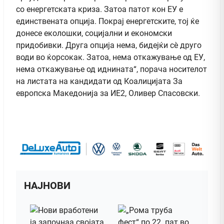
со енергетската криза. Затоа патот кон ЕУ е
единствената опција. Покрај енергетските, тој ќе
донесе еколошки, социјални и економски
придобивки. Друга опција нема, бидејќи сѐ друго
води во ќорсокак. Затоа, нема откажување од ЕУ,
нема откажување од иднината“, порача носителот
на листата на кандидати од Коалицијата За
европска Македонија за ИЕ2, Оливер Спасовски.
НАЈНОВИ