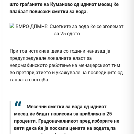
што граѓаните на Куманово од идниот месец ќе
плаќаат повисоки сметки за вода.
При тоа истакнаа, дека со години наназад ја
предупредувале локалната власт за
недомаќинското работење на менаџерскиот тим
во претпријатието и укажувале на последиците од
таквата состојба.
Месечни сметки за вода од идниот
месец ќе бидат повисоки за приближно 25
проценти. Градоначалникот пред изборите не
вети дека ќе ја поскапи цената на водата,па