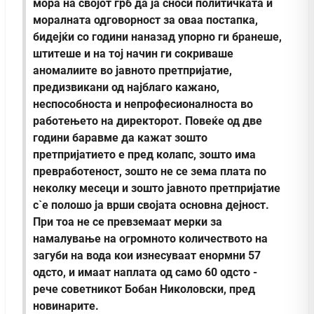
мора на својот грб да ја сноси политичката и
моралната одговорност за оваа постапка,
бидејќи со години наназад упорно ги бранеше,
штитеше и на тој начин ги сокриваше
аномалиите во јавното претпријатие,
предизвикани од најблаго кажано,
неспособноста и непрофесионалноста во
работењето на директорот. Повеќе од две
години баравме да кажат зошто
претпријатието е пред колапс, зошто има
превработеност, зошто не се зема плата по
неколку месеци и зошто јавното претпријатие
с`е полошо ја врши својата основна дејност.
При тоа не се превземаат мерки за
намалување на огромното количеството на
загуби на вода кои изнесуваат енормни 57
одсто, и имаат наплата од само 60 одсто -
рече советникот Бобан Николовски, пред
новинарите.