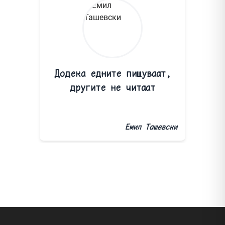
Додека едните пишуваат,
другите не читаат
Емил Ташевски